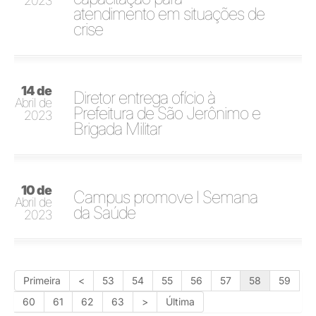
2023
atendimento em situações de
crise
14 de
Diretor entrega ofício à
Abril de
Prefeitura de São Jerônimo e
2023
Brigada Militar
10 de
Campus promove I Semana
Abril de
da Saúde
2023
Primeira
<
53
54
55
56
57
58
59
60
61
62
63
>
Última