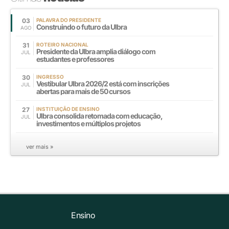
03
PALAVRA DO PRESIDENTE
Construindo o futuro da Ulbra
AGO
31
ROTEIRO NACIONAL
Presidente da Ulbra amplia diálogo com
JUL
estudantes e professores
30
INGRESSO
Vestibular Ulbra 2026/2 está com inscrições
JUL
abertas para mais de 50 cursos
27
INSTITUIÇÃO DE ENSINO
Ulbra consolida retomada com educação,
JUL
investimentos e múltiplos projetos
ver mais »
Ensino