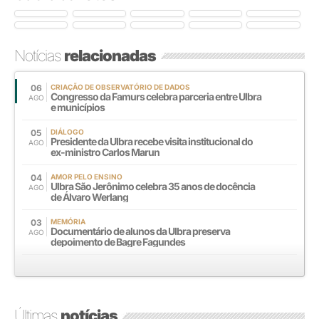
Notícias
relacionadas
06
CRIAÇÃO DE OBSERVATÓRIO DE DADOS
Congresso da Famurs celebra parceria entre Ulbra
AGO
e municípios
05
DIÁLOGO
Presidente da Ulbra recebe visita institucional do
AGO
ex-ministro Carlos Marun
04
AMOR PELO ENSINO
Ulbra São Jerônimo celebra 35 anos de docência
AGO
de Álvaro Werlang
03
MEMÓRIA
Documentário de alunos da Ulbra preserva
AGO
depoimento de Bagre Fagundes
Últimas
notícias