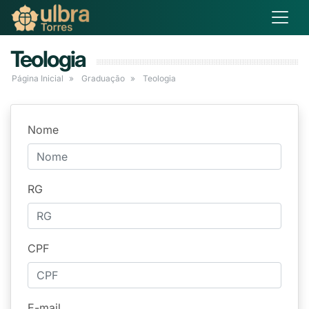
Teologia
Página Inicial
Graduação
Teologia
Nome
RG
CPF
E-mail