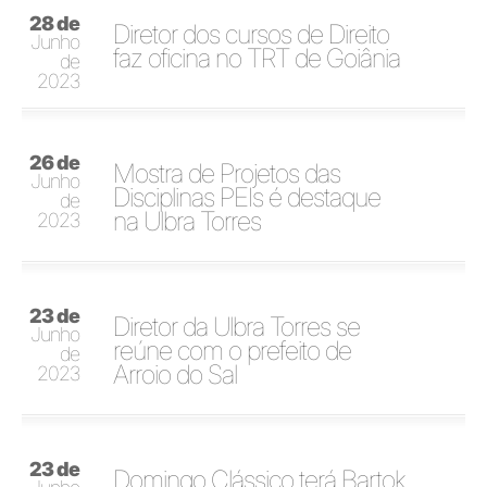
28 de
Diretor dos cursos de Direito
Junho
faz oficina no TRT de Goiânia
de
2023
26 de
Mostra de Projetos das
Junho
Disciplinas PEIs é destaque
de
na Ulbra Torres
2023
23 de
Diretor da Ulbra Torres se
Junho
reúne com o prefeito de
de
Arroio do Sal
2023
23 de
Domingo Clássico terá Bartok,