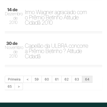
14 de
Irmo Wagner agraciado com
Dezembro
o Prêmio Betinho Atitude
de
Cidadã 2010
2010
30 de
Capelão da ULBRA concorre
Novembro
a Prêmio Betinho ? Atitude
de
Cidadã
2010
Primeira
<
59
60
61
62
63
64
65
>