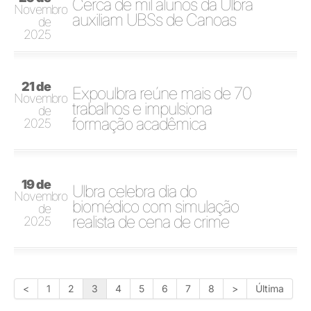
Cerca de mil alunos da Ulbra
Novembro
auxiliam UBSs de Canoas
de
2025
21 de
Expoulbra reúne mais de 70
Novembro
trabalhos e impulsiona
de
formação acadêmica
2025
19 de
Ulbra celebra dia do
Novembro
biomédico com simulação
de
realista de cena de crime
2025
<
1
2
3
4
5
6
7
8
>
Última