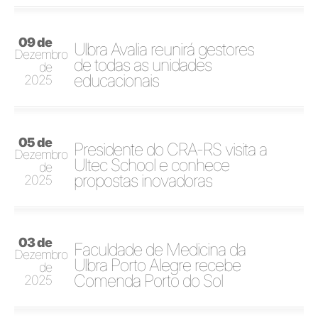
09 de
Ulbra Avalia reunirá gestores
Dezembro
de todas as unidades
de
educacionais
2025
05 de
Presidente do CRA-RS visita a
Dezembro
Ultec School e conhece
de
propostas inovadoras
2025
03 de
Faculdade de Medicina da
Dezembro
Ulbra Porto Alegre recebe
de
Comenda Porto do Sol
2025