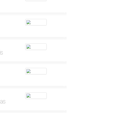
is
oas