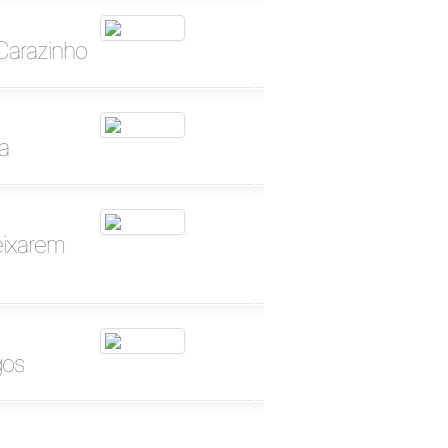
 Carazinho
a
eixarem
gos