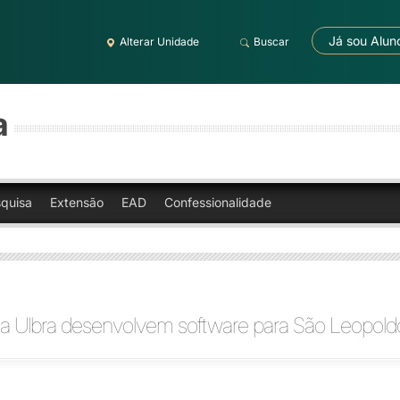
Já sou Alun
Alterar Unidade
Buscar
a
quisa
Extensão
EAD
Confessionalidade
a Ulbra desenvolvem software para São Leopold