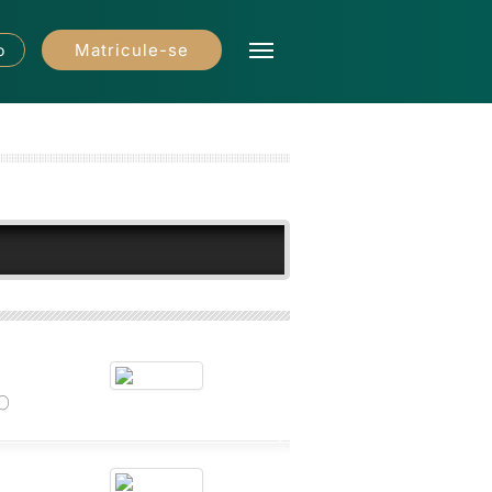
Matricule-se
o
o