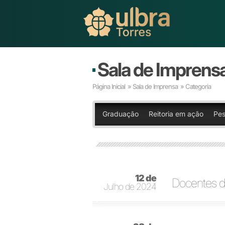
Sala de Imprens
Página Inicial
»
Sala de Imprensa
» Categoria
Graduação
Reitoria em ação
Pes
12 de
Docentes d
Julho de 2024