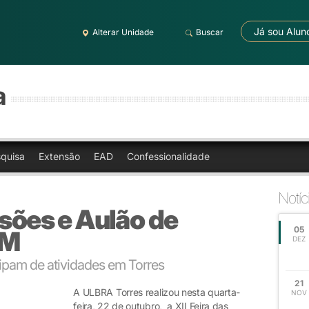
Já sou Alun
Alterar Unidade
Buscar
a
quisa
Extensão
EAD
Confessionalidade
Notíc
ssões e Aulão de
05
EM
DEZ
cipam de atividades em Torres
21
A ULBRA Torres realizou nesta quarta-
NOV
feira, 22 de outubro, a XII Feira das