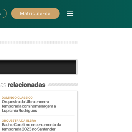
Matricule-se
o
ias
relacionadas
DOMINGO CLÁSSICO
Orquestra da Ulbra encerra
temporada com homenagem a
Lupicínio Rodrigues
ORQUESTRA DA ULBRA
Bach e Corelli no encerramento da
temporada 2023 no Santander