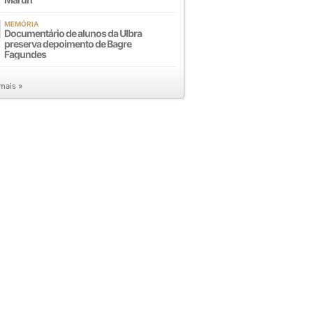
MEMÓRIA
Documentário de alunos da Ulbra
preserva depoimento de Bagre
Fagundes
 mais »