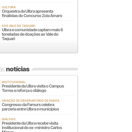
CULTURA
Orquestra da Ulbra apresenta
finalistas do Concurso Zola Amaro
SOS VALE DO TAQUARI
Ulbra e comunidade captam mais 6
toneladas de doações ao Vale do
Taquari
mas
notícias
INSTITUCIONAL
Presidente da Ulbra visita o Campus
Torres e reforça o diálogo
CRIAÇÃO DE OBSERVATÓRIO DE DADOS
Congresso da Famurs celebra
parceria entre Ulbra e municípios
DIÁLOGO
Presidente da Ulbra recebe visita
institucional do ex-ministro Carlos
Marun