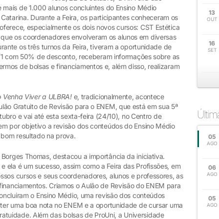
e mais de 1.000 alunos concluintes do Ensino Médio
13
 Catarina. Durante a Feira, os participantes conheceram os
OUT
ferece, especialmente os dois novos cursos: CST Estética
 que os coordenadores envolveram os alunos em diversas
16
rante os três turnos da Feira, tiveram a oportunidade de
SET
015/1 com 50% de desconto, receberam informações sobre as
mos de bolsas e financiamentos e, além disso, realizaram
o Venha Viver a ULBRA!
e, tradicionalmente, acontece
ulão Gratuito de Revisão para o ENEM, que está em sua 5ª
Últi
tubro e vai até esta sexta-feira (24/10), no Centro de
em por objetivo a revisão dos conteúdos do Ensino Médio
bom resultado na prova.
05
AGO
 Borges Thomas, destacou a importância da iniciativa.
 ela é um sucesso, assim como a Feira das Profissões, em
06
AGO
ssos cursos e seus coordenadores, alunos e professores, as
 financiamentos. Criamos o Aulão de Revisão do ENEM para
 concluiram o Ensino Médio, uma revisão dos conteúdos
05
obter uma boa nota no ENEM e a oportunidade de cursar uma
AGO
tuidade. Além das bolsas de ProUni, a Universidade