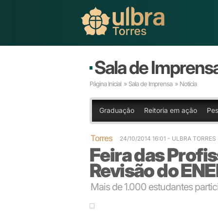
Sala de Imprens
Página Inicial
»
Sala de Imprensa
» Notícia
Graduação
Reitoria em ação
Pes
Torres
24/10/2014 16:01
- ULBRA TORRES
Feira das Profi
Revisão do EN
Mais de 1.000 estudantes parti