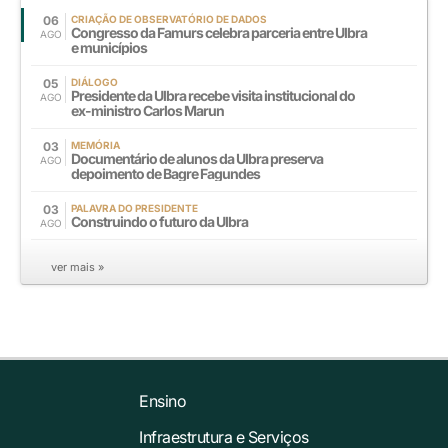
06
CRIAÇÃO DE OBSERVATÓRIO DE DADOS
Congresso da Famurs celebra parceria entre Ulbra
AGO
e municípios
05
DIÁLOGO
Presidente da Ulbra recebe visita institucional do
AGO
ex-ministro Carlos Marun
03
MEMÓRIA
Documentário de alunos da Ulbra preserva
AGO
depoimento de Bagre Fagundes
03
PALAVRA DO PRESIDENTE
Construindo o futuro da Ulbra
AGO
ver mais »
Ensino
Infraestrutura e Serviços