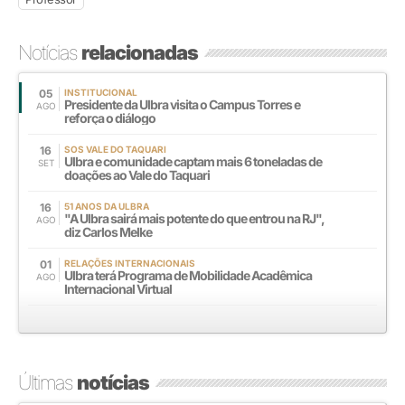
Notícias
relacionadas
05
INSTITUCIONAL
Presidente da Ulbra visita o Campus Torres e
AGO
reforça o diálogo
16
SOS VALE DO TAQUARI
Ulbra e comunidade captam mais 6 toneladas de
SET
doações ao Vale do Taquari
16
51 ANOS DA ULBRA
"A Ulbra sairá mais potente do que entrou na RJ",
AGO
diz Carlos Melke
01
RELAÇÕES INTERNACIONAIS
Ulbra terá Programa de Mobilidade Acadêmica
AGO
Internacional Virtual
Últimas
notícias