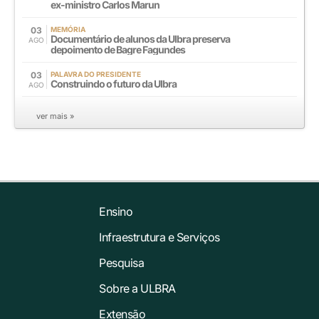
ex-ministro Carlos Marun
03
MEMÓRIA
Documentário de alunos da Ulbra preserva
AGO
depoimento de Bagre Fagundes
03
PALAVRA DO PRESIDENTE
Construindo o futuro da Ulbra
AGO
ver mais »
Ensino
Infraestrutura e Serviços
Pesquisa
Sobre a ULBRA
Extensão