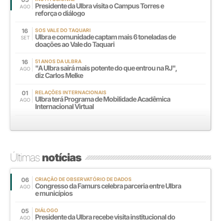
Presidente da Ulbra visita o Campus Torres e
AGO
reforça o diálogo
16
SOS VALE DO TAQUARI
Ulbra e comunidade captam mais 6 toneladas de
SET
doações ao Vale do Taquari
16
51 ANOS DA ULBRA
"A Ulbra sairá mais potente do que entrou na RJ",
AGO
diz Carlos Melke
01
RELAÇÕES INTERNACIONAIS
Ulbra terá Programa de Mobilidade Acadêmica
AGO
Internacional Virtual
Últimas
notícias
06
CRIAÇÃO DE OBSERVATÓRIO DE DADOS
Congresso da Famurs celebra parceria entre Ulbra
AGO
e municípios
05
DIÁLOGO
Presidente da Ulbra recebe visita institucional do
AGO