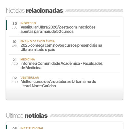
Notícias
relacionadas
30
INGRESSO
Vestibular Ulbra 2026/2 está com inscrições
JUL
abertas para mais de 50 cursos
10
ENSINO DE EXCELÊNCIA
2025 começa com novos cursos presenciais na
JAN
Ulbra em todo o país
21
MEDICINA
Informe à Comunidade Acadêmica - Faculdades
AGO
de Medicina
02
VESTIBULAR
Melhor curso de Arquitetura e Urbanismo do
AGO
Litoral Norte Gaúcho
Últimas
notícias
05
INSTITUCIONAL