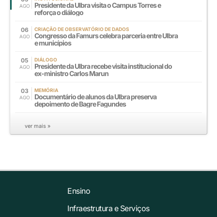
Presidente da Ulbra visita o Campus Torres e
AGO
reforça o diálogo
06
CRIAÇÃO DE OBSERVATÓRIO DE DADOS
Congresso da Famurs celebra parceria entre Ulbra
AGO
e municípios
05
DIÁLOGO
Presidente da Ulbra recebe visita institucional do
AGO
ex-ministro Carlos Marun
03
MEMÓRIA
Documentário de alunos da Ulbra preserva
AGO
depoimento de Bagre Fagundes
ver mais »
Ensino
Infraestrutura e Serviços