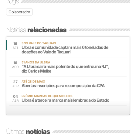
Tags
Colaborador
Notícias
relacionadas
16
SOS VALE DO TAQUARI
Ulbra e comunidade captam mais 6 toneladas de
SET
doações ao Vale do Taquari
16
51 ANOS DA ULBRA
"A Ulbra sairá mais potente do que entrou na RJ",
AGO
diz Carlos Melke
27
ATÉ 28 DE MAIO
Abertas inscrições para recomposição da CPA
ABR
04
PRÊMIO MARCAS DE QUEM DECIDE
Ulbra é a terceira marca mais lembrada do Estado
ABR
Últimas
notícias