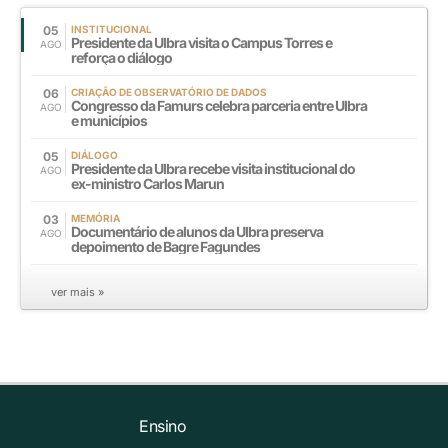
05
INSTITUCIONAL
Presidente da Ulbra visita o Campus Torres e
AGO
reforça o diálogo
06
CRIAÇÃO DE OBSERVATÓRIO DE DADOS
Congresso da Famurs celebra parceria entre Ulbra
AGO
e municípios
05
DIÁLOGO
Presidente da Ulbra recebe visita institucional do
AGO
ex-ministro Carlos Marun
03
MEMÓRIA
Documentário de alunos da Ulbra preserva
AGO
depoimento de Bagre Fagundes
ver mais »
Ensino