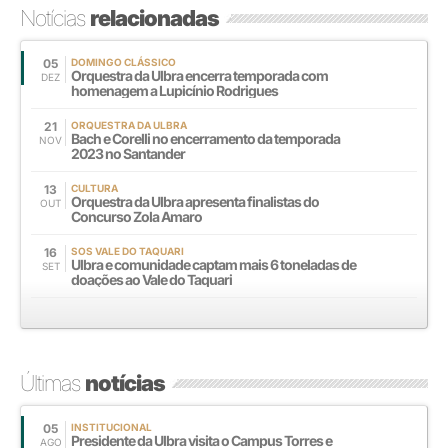
Notícias
relacionadas
05
DOMINGO CLÁSSICO
Orquestra da Ulbra encerra temporada com
DEZ
homenagem a Lupicínio Rodrigues
21
ORQUESTRA DA ULBRA
Bach e Corelli no encerramento da temporada
NOV
2023 no Santander
13
CULTURA
Orquestra da Ulbra apresenta finalistas do
OUT
Concurso Zola Amaro
16
SOS VALE DO TAQUARI
Ulbra e comunidade captam mais 6 toneladas de
SET
doações ao Vale do Taquari
Últimas
notícias
05
INSTITUCIONAL
Presidente da Ulbra visita o Campus Torres e
AGO