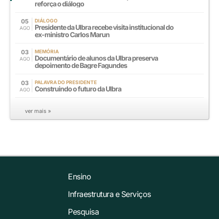
reforça o diálogo
05
DIÁLOGO
Presidente da Ulbra recebe visita institucional do
AGO
ex-ministro Carlos Marun
03
MEMÓRIA
Documentário de alunos da Ulbra preserva
AGO
depoimento de Bagre Fagundes
03
PALAVRA DO PRESIDENTE
Construindo o futuro da Ulbra
AGO
ver mais »
Ensino
Infraestrutura e Serviços
Pesquisa