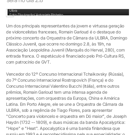
Romain Garioud é o destaque do próximo concerto da Orquestra de Câmara da
Ulbra
Foto: Divulgação/ Antonieta Pinheiro
Um dos principais representantes da jovem e virtuosa geração
de violoncelistas franceses, Romain Garioud é o destaque do
próximo concerto da Orquestra de Câmara da ULBRA, Domingo
Clássico Juvenil, que ocorre no domingo 2.8, às 19h, na
Associação Leopoldina Juvenil (Marquês do Herval, 280), com
entrada franca. O espetáculo é financiado pelo Pró-Cultura RS,
com patrocínio de GVT.
Vencedor do 12º Concurso Internacional Tchaikovsky (Rússia),
do 7º Concurso Internacional Rostropovich (França) e do
Concurso Internacional Valentino Bucchi (Itália), entre outros
prêmios, Romain Garioud tem uma intensa agenda de
apresentações, com orquestras da Europa, China e América
Latina. Em Porto Alegre, ele se une a Orquestra de Câmara da
ULBRA, sob a regência de Tiago Flores, para apresentar
"Concerto para violoncelo e orquestra em Dó maior", de Joseph
Haydn (1732 -- 1809), e duas músicas da banda Apocalyptica:
"Hope" e "Heat". Apocalyptica é uma banda finlandesa que
surgiu em 1993 e é reconhecidíssima pela sua especialidade: o