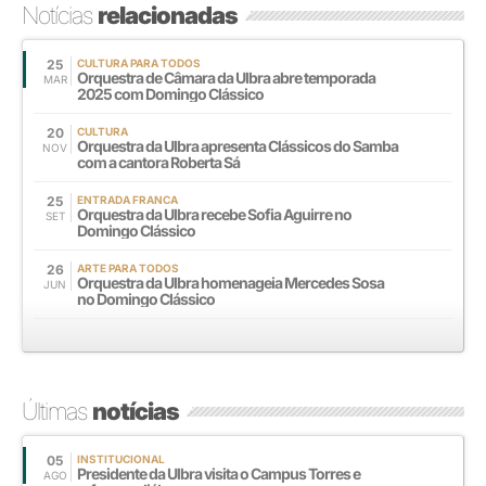
Notícias
relacionadas
25
CULTURA PARA TODOS
Orquestra de Câmara da Ulbra abre temporada
MAR
2025 com Domingo Clássico
20
CULTURA
Orquestra da Ulbra apresenta Clássicos do Samba
NOV
com a cantora Roberta Sá
25
ENTRADA FRANCA
Orquestra da Ulbra recebe Sofia Aguirre no
SET
Domingo Clássico
26
ARTE PARA TODOS
Orquestra da Ulbra homenageia Mercedes Sosa
JUN
no Domingo Clássico
Últimas
notícias
05
INSTITUCIONAL
Presidente da Ulbra visita o Campus Torres e
AGO