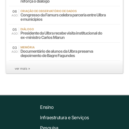
reforça o diálogo
06
CRIAÇÃO DE OBSERVATÓRIO DE DADOS
Congresso da Famurs celebra parceria entre Ulbra
AGO
e municípios
05
DIÁLOGO
Presidente da Ulbra recebe visita institucional do
AGO
ex-ministro Carlos Marun
03
MEMÓRIA
Documentário de alunos da Ulbra preserva
AGO
depoimento de Bagre Fagundes
ver mais »
Ensino
Infraestrutura e Serviços
Pesquisa