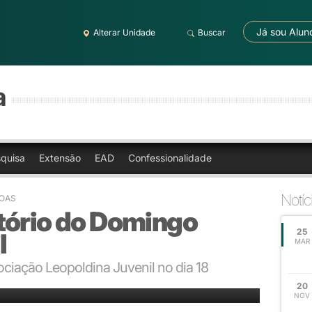
Já sou Alun
Alterar Unidade
Buscar
a
quisa
Extensão
EAD
Confessionalidade
Notíc
NOAS
tório do Domingo
25
l
MAR
ociação Leopoldina Juvenil no dia 18
tro Tiago Flores
20
NOV