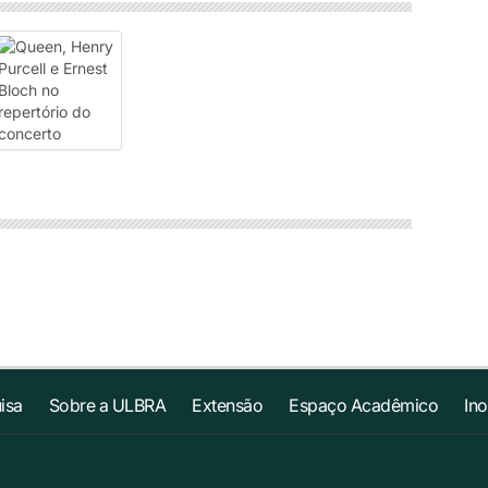
isa
Sobre a ULBRA
Extensão
Espaço Acadêmico
In