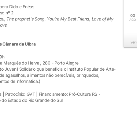
ópera Dido e Enéas
so nº 2
03
ou, The prophet's Song, You're My Best Friend, Love of My
AGO
Love
ver
e Câmara da Ulbra
19h
a Marquês do Herval, 280 - Porto Alegre
 Juvenil Solidário que beneficia o Instituto Popular de Arte-
e agasalhos, alimentos não perecíveis, brinquedos,
ntos de informática.)
| Patrocínio: GVT | Financiamento: Pró-Cultura RS -
o do Estado do Rio Grande do Sul