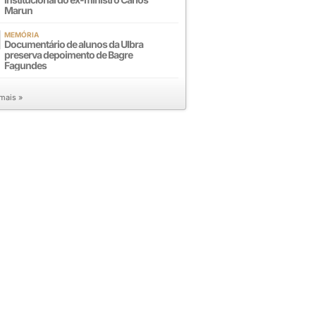
Marun
MEMÓRIA
Documentário de alunos da Ulbra
preserva depoimento de Bagre
Fagundes
 mais »