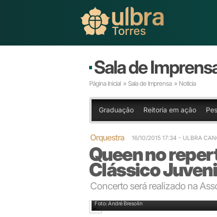
Sala de Imprens
Página Inicial
»
Sala de Imprensa
» Notícia
Graduação
Reitoria em ação
Pes
Orquestra
16/10/2015 17:34
- ULBRA CA
Queen no reper
Clássico Juveni
Concerto será realizado na Ass
Tarde de ensaios em Canoas sob a regência do maes
Foto: André Bresolin