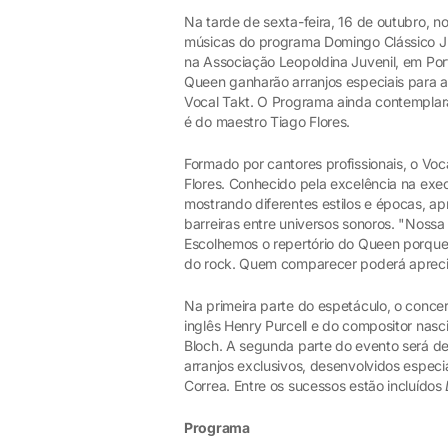
Na tarde de sexta-feira, 16 de outubro, 
músicas do programa Domingo Clássico Juv
na Associação Leopoldina Juvenil, em Po
Queen ganharão arranjos especiais para a
Vocal Takt. O Programa ainda contemplará
é do maestro Tiago Flores.
Formado por cantores profissionais, o Vo
Flores. Conhecido pela excelência na exe
mostrando diferentes estilos e épocas, a
barreiras entre universos sonoros. "Nossa 
Escolhemos o repertório do Queen porque
do rock. Quem comparecer poderá apreciar
Na primeira parte do espetáculo, o conce
inglês Henry Purcell e do compositor nas
Bloch. A segunda parte do evento será d
arranjos exclusivos, desenvolvidos especi
Correa. Entre os sucessos estão incluídos
Programa