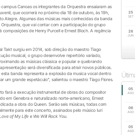
no campus Canoas os integrantes da Orquestra ensaiaram as
enil, que ocorrerá no próximo dia 18 de outubro, às 19h,
25
SET
rto Alegre. Algumas das músicas mais conhecidas da banda
 Orquestra, que vai contar com a participação do grupo
 composições de Henry Purcell e Ernest Bloch. A regência
26
JUN
cal Takt surgiu em 2014, sob direção do maestro Tiago
cução musical, o grupo desenvolve repertório variado,
proximando as músicas clássica e popular e quebrando
apresentação será diversificada para atrair novos públicos.
 esta banda representa a explosão da musica vocal dentro
Últi
 um grande espetáculo", salientou o maestro Tiago Flores.
05
rto fará a execução instrumental de obras do compositor
AGO
cido em Genebra e naturalizado norte-americano, Ernest
edicada a obra do Queen. Serão seis músicas, todas com
06
almente para este concerto, assinados pelo músico Iuri
AGO
Love of My Life
e
We Will Rock You
.
05
AGO