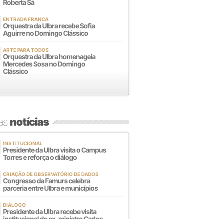
Roberta Sá
ENTRADA FRANCA
Orquestra da Ulbra recebe Sofia
Aguirre no Domingo Clássico
ARTE PARA TODOS
Orquestra da Ulbra homenageia
Mercedes Sosa no Domingo
Clássico
mas
notícias
INSTITUCIONAL
Presidente da Ulbra visita o Campus
Torres e reforça o diálogo
CRIAÇÃO DE OBSERVATÓRIO DE DADOS
Congresso da Famurs celebra
parceria entre Ulbra e municípios
DIÁLOGO
Presidente da Ulbra recebe visita
institucional do ex-ministro Carlos