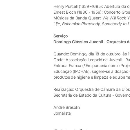
Henry Purcell (1659 -1695): Abertura da 
Ernest Bloch (1880 - 1959): Concerto Gros
Músicas da Banda Queen:
We Will Rock Y
Life, Bohemian Rhapsody, Somebody to 
Serviço
Domingo Clássico Juvenil - Orquestra d
Quando: Domingo, dia 18 de outubro, às 
Onde: Associação Leopoldina Juvenil - Ru
Entrada Franca (*Em parceria com o Projeto
Educação (IPDHAE), sugere-se a doação d
produtos de higiene e limpeza e equipame
Realização: Orquestra de Câmara da Ulbra 
Secretaria de Estado da Cultura - Govern
André Bresolin
Jornalista