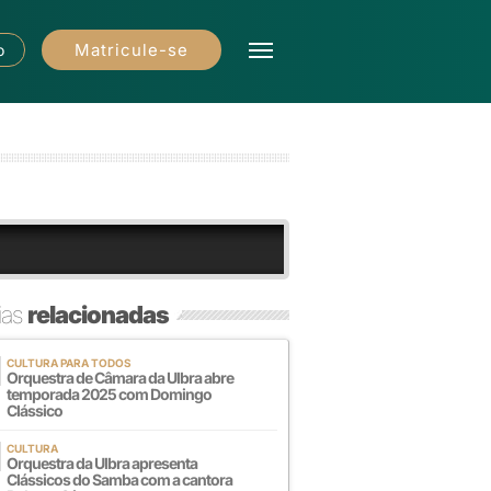
Matricule-se
o
ias
relacionadas
CULTURA PARA TODOS
Orquestra de Câmara da Ulbra abre
temporada 2025 com Domingo
Clássico
CULTURA
Orquestra da Ulbra apresenta
Clássicos do Samba com a cantora