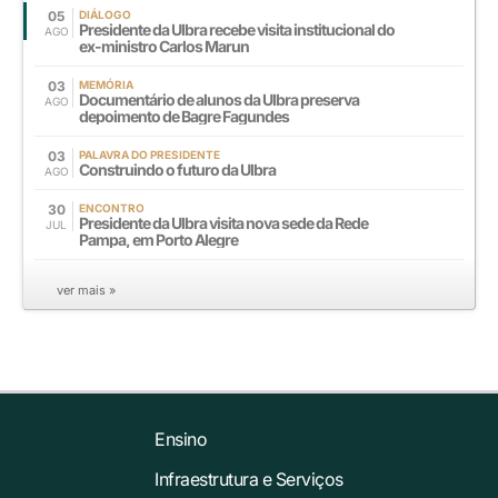
05
DIÁLOGO
Presidente da Ulbra recebe visita institucional do
AGO
ex-ministro Carlos Marun
03
MEMÓRIA
Documentário de alunos da Ulbra preserva
AGO
depoimento de Bagre Fagundes
03
PALAVRA DO PRESIDENTE
Construindo o futuro da Ulbra
AGO
30
ENCONTRO
Presidente da Ulbra visita nova sede da Rede
JUL
Pampa, em Porto Alegre
ver mais »
Ensino
Infraestrutura e Serviços