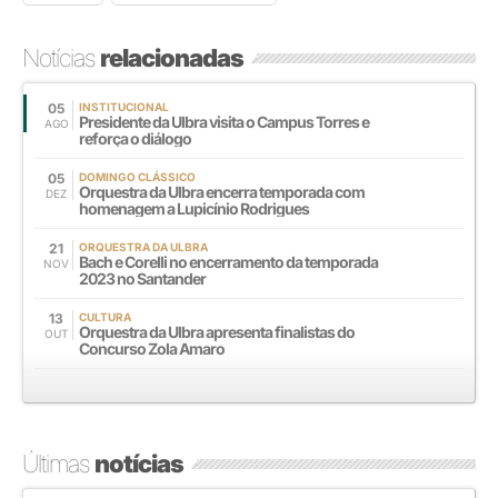
Notícias
relacionadas
05
INSTITUCIONAL
Presidente da Ulbra visita o Campus Torres e
AGO
reforça o diálogo
05
DOMINGO CLÁSSICO
Orquestra da Ulbra encerra temporada com
DEZ
homenagem a Lupicínio Rodrigues
21
ORQUESTRA DA ULBRA
Bach e Corelli no encerramento da temporada
NOV
2023 no Santander
13
CULTURA
Orquestra da Ulbra apresenta finalistas do
OUT
Concurso Zola Amaro
Últimas
notícias