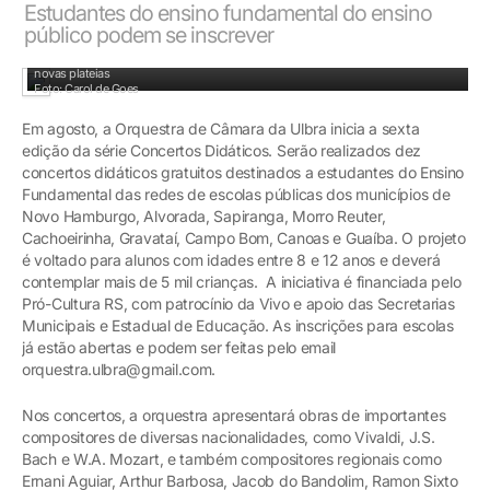
Estudantes do ensino fundamental do ensino
público podem se inscrever
Concerto tem o objetivo de democratizar o acesso à música orquestral e formar
novas plateias
Foto: Carol de Goes
Em agosto, a Orquestra de Câmara da Ulbra inicia a sexta
edição da série Concertos Didáticos. Serão realizados dez
concertos didáticos gratuitos destinados a estudantes do Ensino
Fundamental das redes de escolas públicas dos municípios de
Novo Hamburgo, Alvorada, Sapiranga, Morro Reuter,
Cachoeirinha, Gravataí, Campo Bom, Canoas e Guaíba. O projeto
é voltado para alunos com idades entre 8 e 12 anos e deverá
contemplar mais de 5 mil crianças. A iniciativa é financiada pelo
Pró-Cultura RS, com patrocínio da Vivo e apoio das Secretarias
Municipais e Estadual de Educação. As inscrições para escolas
já estão abertas e podem ser feitas pelo email
orquestra.ulbra@gmail.com.
Nos concertos, a orquestra apresentará obras de importantes
compositores de diversas nacionalidades, como Vivaldi, J.S.
Bach e W.A. Mozart, e também compositores regionais como
Ernani Aguiar, Arthur Barbosa, Jacob do Bandolim, Ramon Sixto