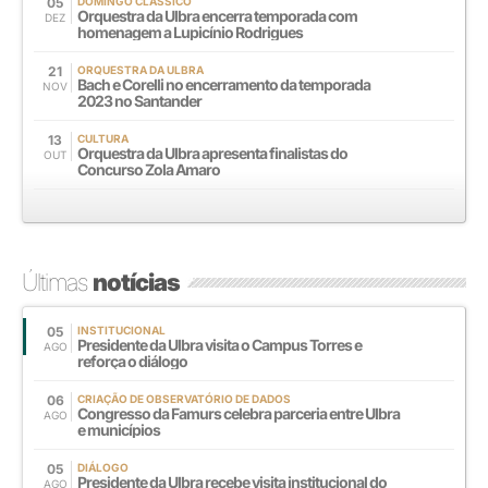
05
DOMINGO CLÁSSICO
Orquestra da Ulbra encerra temporada com
DEZ
homenagem a Lupicínio Rodrigues
21
ORQUESTRA DA ULBRA
Bach e Corelli no encerramento da temporada
NOV
2023 no Santander
13
CULTURA
Orquestra da Ulbra apresenta finalistas do
OUT
Concurso Zola Amaro
Últimas
notícias
05
INSTITUCIONAL
Presidente da Ulbra visita o Campus Torres e
AGO
reforça o diálogo
06
CRIAÇÃO DE OBSERVATÓRIO DE DADOS
Congresso da Famurs celebra parceria entre Ulbra
AGO
e municípios
05
DIÁLOGO
Presidente da Ulbra recebe visita institucional do
AGO