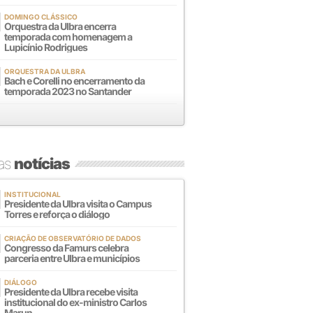
DOMINGO CLÁSSICO
Orquestra da Ulbra encerra
temporada com homenagem a
Lupicínio Rodrigues
ORQUESTRA DA ULBRA
Bach e Corelli no encerramento da
temporada 2023 no Santander
mas
notícias
INSTITUCIONAL
Presidente da Ulbra visita o Campus
Torres e reforça o diálogo
CRIAÇÃO DE OBSERVATÓRIO DE DADOS
Congresso da Famurs celebra
parceria entre Ulbra e municípios
DIÁLOGO
Presidente da Ulbra recebe visita
institucional do ex-ministro Carlos
Marun