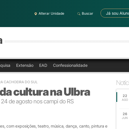
Já sou Alun
Alterar Unidade
Buscar
a
quisa
Extensão
EAD
Confessionalidade
Notíc
RA CACHOEIRA DO SUL
da cultura na Ulbra
22
a 24 de agosto nos campi do RS
AGO
26
JUN
tes, com exposições, teatro, música, dança, canto, pintura e