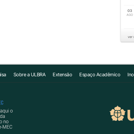
03
AGO
ver
isa
Sobre a ULBRA
Extensão
Espaço Acadêmico
In