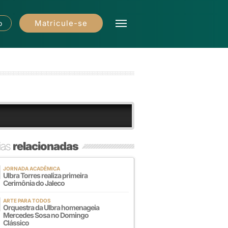
Matricule-se
o
ias
relacionadas
JORNADA ACADÊMICA
Ulbra Torres realiza primeira
Cerimônia do Jaleco
ARTE PARA TODOS
Orquestra da Ulbra homenageia
Mercedes Sosa no Domingo
Clássico