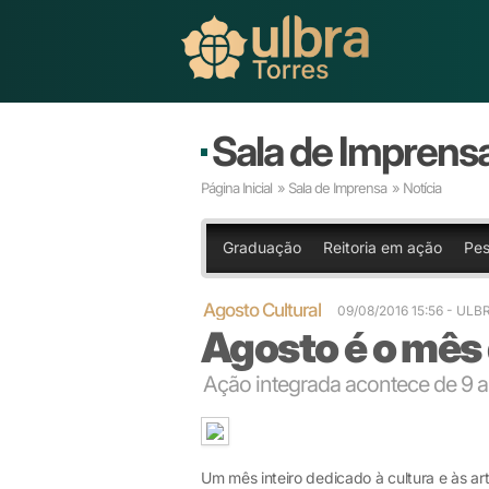
Sala de Imprens
Página Inicial
»
Sala de Imprensa
» Notícia
Graduação
Reitoria em ação
Pes
Agosto Cultural
09/08/2016 15:56
- ULB
Agosto é o mês 
Ação integrada acontece de 9 
Um mês inteiro dedicado à cultura e às ar