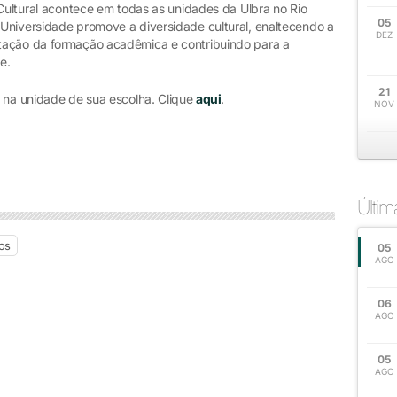
 Cultural acontece em todas as unidades da Ulbra no Rio
05
Universidade promove a diversidade cultural, enaltecendo a
DEZ
tação da formação acadêmica e contribuindo para a
e.
21
l na unidade de sua escolha. Clique
aqui
.
NOV
Últi
os
05
AGO
06
AGO
05
AGO