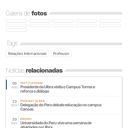
Galeria de
fotos
Tags
Relações Internacionais
Professor
Notícias
relacionadas
05
INSTITUCIONAL
Presidente da Ulbra visita o Campus Torres e
AGO
reforça o diálogo
23
PODCAST ULBRA
Delegação do Peru debate educação no campus
NOV
Canoas
20
ENSINO
Universidade do Peru vive uma semana de
NOV
atividades na Ulbra