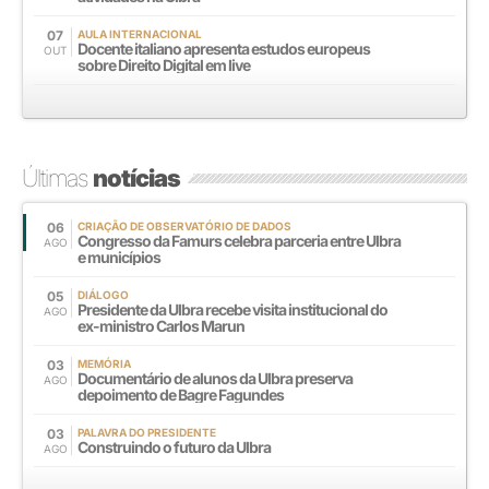
07
AULA INTERNACIONAL
Docente italiano apresenta estudos europeus
OUT
sobre Direito Digital em live
Últimas
notícias
06
CRIAÇÃO DE OBSERVATÓRIO DE DADOS
Congresso da Famurs celebra parceria entre Ulbra
AGO
e municípios
05
DIÁLOGO
Presidente da Ulbra recebe visita institucional do
AGO
ex-ministro Carlos Marun
03
MEMÓRIA
Documentário de alunos da Ulbra preserva
AGO
depoimento de Bagre Fagundes
03
PALAVRA DO PRESIDENTE
Construindo o futuro da Ulbra
AGO