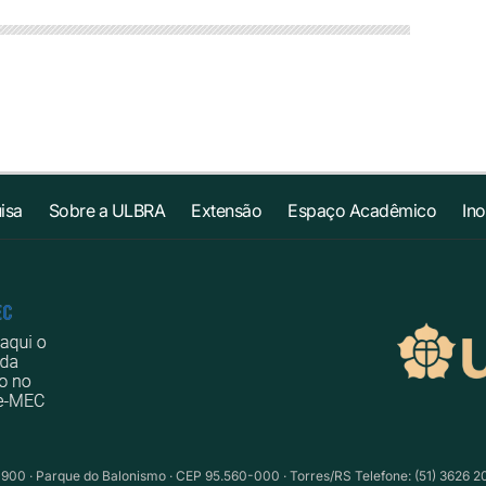
isa
Sobre a ULBRA
Extensão
Espaço Acadêmico
In
1900 · Parque do Balonismo · CEP 95.560-000 · Torres/RS Telefone: (51) 3626 2