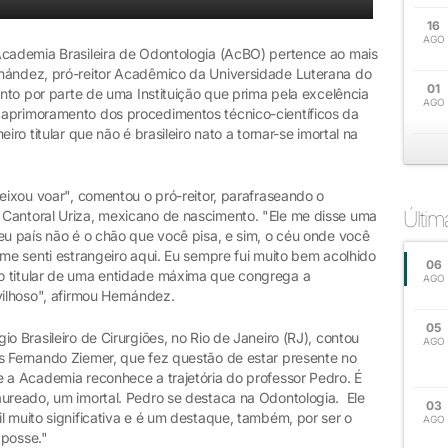
16
AGO
Academia Brasileira de Odontologia (AcBO) pertence ao mais
rnández, pró-reitor Acadêmico da Universidade Luterana do
01
ento por parte de uma Instituição que prima pela excelência
AGO
 aprimoramento dos procedimentos técnico-científicos da
iro titular que não é brasileiro nato a tornar-se imortal na
deixou voar", comentou o pró-reitor, parafraseando o
Últi
 Cantoral Uriza, mexicano de nascimento. "Ele me disse uma
eu país não é o chão que você pisa, e sim, o céu onde você
 me senti estrangeiro aqui. Eu sempre fui muito bem acolhido
06
o titular de uma entidade máxima que congrega a
AGO
vilhoso", afirmou Hernández.
05
o Brasileiro de Cirurgiões, no Rio de Janeiro (RJ), contou
AGO
s Fernando Ziemer, que fez questão de estar presente no
e a Academia reconhece a trajetória do professor Pedro. É
aureado, um imortal. Pedro se destaca na Odontologia. Ele
03
l muito significativa e é um destaque, também, por ser o
AGO
 posse."