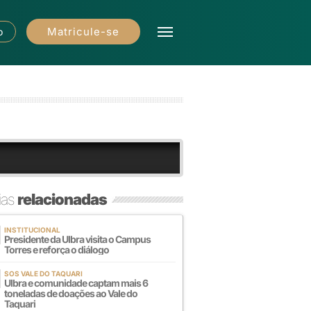
Matricule-se
o
ias
relacionadas
INSTITUCIONAL
Presidente da Ulbra visita o Campus
Torres e reforça o diálogo
SOS VALE DO TAQUARI
Ulbra e comunidade captam mais 6
toneladas de doações ao Vale do
Taquari