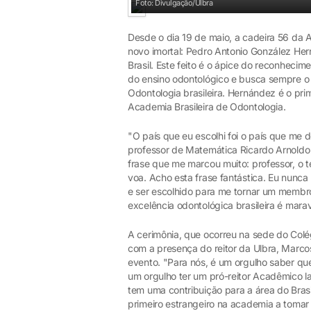
Foto: Divulgação/Ulbra
Desde o dia 19 de maio, a cadeira 56 da 
novo imortal: Pedro Antonio González He
Brasil. Este feito é o ápice do reconhecim
do ensino odontológico e busca sempre o
Odontologia brasileira. Hernández é o prime
Academia Brasileira de Odontologia.
"O país que eu escolhi foi o país que me 
professor de Matemática Ricardo Arnoldo
frase que me marcou muito: professor, o t
voa. Acho esta frase fantástica. Eu nunca
e ser escolhido para me tornar um membr
excelência odontológica brasileira é mara
A cerimônia, que ocorreu na sede do Colégi
com a presença do reitor da Ulbra, Marco
evento. "Para nós, é um orgulho saber qu
um orgulho ter um pró-reitor Acadêmico l
tem uma contribuição para a área do Brasi
primeiro estrangeiro na academia a tomar