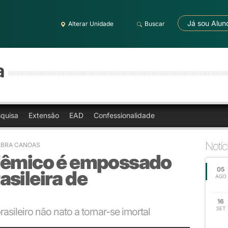
Já sou Alun
Alterar Unidade
Buscar
a
quisa
Extensão
EAD
Confessionalidade
Notíc
LBRA CANOAS
dêmico é empossado
05
sileira de
AGO
16
SET
asileiro não nato a tornar-se imortal
ardo Macedo e Miguel Nobre