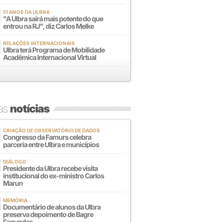
51 ANOS DA ULBRA
"A Ulbra sairá mais potente do que
entrou na RJ", diz Carlos Melke
RELAÇÕES INTERNACIONAIS
Ulbra terá Programa de Mobilidade
Acadêmica Internacional Virtual
mas
notícias
CRIAÇÃO DE OBSERVATÓRIO DE DADOS
Congresso da Famurs celebra
parceria entre Ulbra e municípios
DIÁLOGO
Presidente da Ulbra recebe visita
institucional do ex-ministro Carlos
Marun
MEMÓRIA
Documentário de alunos da Ulbra
preserva depoimento de Bagre
Fagundes