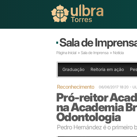
Sala de Imprens
Página Inicial
»
Sala de Imprensa
» Notícia
Graduação
Reitoria em ação
Pes
Reconhecimento
06/06/2017 18:20
- U
Pró-reitor Aca
na Academia Bra
Odontologia
Pedro Hernández é o primeiro br
Adair Busato, Pedro Hernández, Marcos Ziemer, Ric