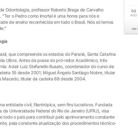
 de Odontologia, professor Roberto Braga de Carvalho
03
. "Ter o Pedro como imortal é uma honra para nós e
AGO
dade de ensino reconhecida em todo o Brasil. Nós só temos
de."
ver
ogia
Brasil, que compreende os estados do Paraná, Santa Catarina
da Ulbra. Antes da posse do pró-reitor Acadêmico, três
mia: Adair Luiz Stefanello Busato, coordenador do curso de
adeira 55 desde 2001; Miguel Ângelo Santiago Nobre, titular
s Macedo, titular da cadeira 68 desde 2004.
 entidade civil, filantrópica, sem fins lucrativos. Fundada
 da Universidade Federal do Rio de Janeiro (UFRJ), visa
 de todo o país para contribuir pelo aprimoramento constante
nte, pela constante atualização dos procedimentos técnico-