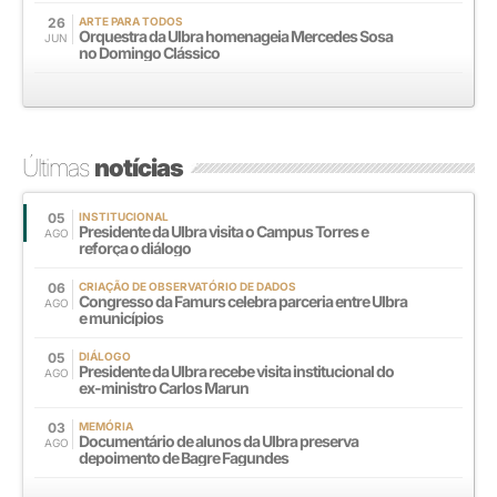
26
ARTE PARA TODOS
Orquestra da Ulbra homenageia Mercedes Sosa
JUN
no Domingo Clássico
Últimas
notícias
05
INSTITUCIONAL
Presidente da Ulbra visita o Campus Torres e
AGO
reforça o diálogo
06
CRIAÇÃO DE OBSERVATÓRIO DE DADOS
Congresso da Famurs celebra parceria entre Ulbra
AGO
e municípios
05
DIÁLOGO
Presidente da Ulbra recebe visita institucional do
AGO
ex-ministro Carlos Marun
03
MEMÓRIA
Documentário de alunos da Ulbra preserva
AGO
depoimento de Bagre Fagundes