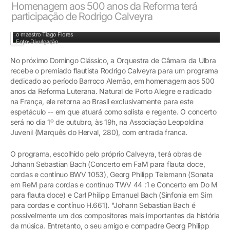
Homenagem aos 500 anos da Reforma terá
participação de Rodrigo Calveyra
Rodrigo Calveyra, premiado flautista gaúcho radicado na França, juntamente com
o maestro Tiago Flores
Foto: Divulgação
No próximo Domingo Clássico, a Orquestra de Câmara da Ulbra
recebe o premiado flautista Rodrigo Calveyra para um programa
dedicado ao período Barroco Alemão, em homenagem aos 500
anos da Reforma Luterana. Natural de Porto Alegre e radicado
na França, ele retorna ao Brasil exclusivamente para este
espetáculo -- em que atuará como solista e regente. O concerto
será no dia 1º de outubro, às 19h, na Associação Leopoldina
Juvenil (Marquês do Herval, 280), com entrada franca.
O programa, escolhido pelo próprio Calveyra, terá obras de
Johann Sebastian Bach (Concerto em FaM para flauta doce,
cordas e contínuo BWV 1053), Georg Philipp Telemann (Sonata
em ReM para cordas e contínuo TWV 44 :1 e Concerto em Do M
para flauta doce) e Carl Philipp Emanuel Bach (Sinfonia em Sim
para cordas e contínuo H.661). "Johann Sebastian Bach é
possivelmente um dos compositores mais importantes da história
da música. Entretanto, o seu amigo e compadre Georg Philipp