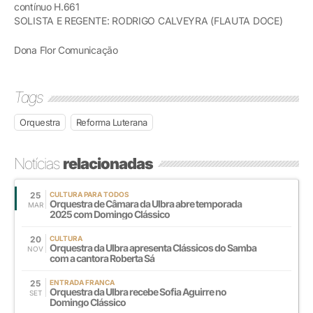
contínuo H.661
SOLISTA E REGENTE: RODRIGO CALVEYRA (FLAUTA DOCE)
Dona Flor Comunicação
Tags
Orquestra
Reforma Luterana
Notícias
relacionadas
25
CULTURA PARA TODOS
Orquestra de Câmara da Ulbra abre temporada
MAR
2025 com Domingo Clássico
20
CULTURA
Orquestra da Ulbra apresenta Clássicos do Samba
NOV
com a cantora Roberta Sá
25
ENTRADA FRANCA
Orquestra da Ulbra recebe Sofia Aguirre no
SET
Domingo Clássico