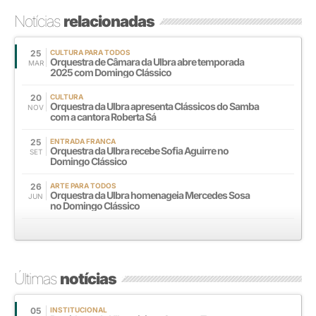
Notícias
relacionadas
25
CULTURA PARA TODOS
Orquestra de Câmara da Ulbra abre temporada
MAR
2025 com Domingo Clássico
20
CULTURA
Orquestra da Ulbra apresenta Clássicos do Samba
NOV
com a cantora Roberta Sá
25
ENTRADA FRANCA
Orquestra da Ulbra recebe Sofia Aguirre no
SET
Domingo Clássico
26
ARTE PARA TODOS
Orquestra da Ulbra homenageia Mercedes Sosa
JUN
no Domingo Clássico
Últimas
notícias
05
INSTITUCIONAL