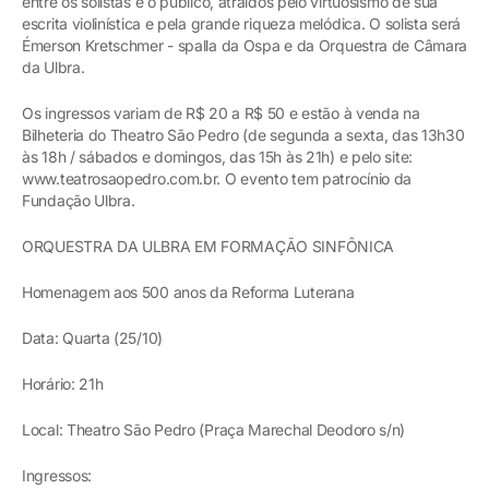
entre os solistas e o público, atraídos pelo virtuosismo de sua
escrita violinística e pela grande riqueza melódica. O solista será
Émerson Kretschmer - spalla da Ospa e da Orquestra de Câmara
da Ulbra.
Os ingressos variam de R$ 20 a R$ 50 e estão à venda na
Bilheteria do Theatro São Pedro (de segunda a sexta, das 13h30
às 18h / sábados e domingos, das 15h às 21h) e pelo site:
www.teatrosaopedro.com.br. O evento tem patrocínio da
Fundação Ulbra.
ORQUESTRA DA ULBRA EM FORMAÇÃO SINFÔNICA
Homenagem aos 500 anos da Reforma Luterana
Data: Quarta (25/10)
Horário: 21h
Local: Theatro São Pedro (Praça Marechal Deodoro s/n)
Ingressos: