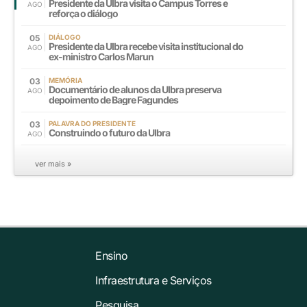
Presidente da Ulbra visita o Campus Torres e
AGO
reforça o diálogo
05
DIÁLOGO
Presidente da Ulbra recebe visita institucional do
AGO
ex-ministro Carlos Marun
03
MEMÓRIA
Documentário de alunos da Ulbra preserva
AGO
depoimento de Bagre Fagundes
03
PALAVRA DO PRESIDENTE
Construindo o futuro da Ulbra
AGO
ver mais »
Ensino
Infraestrutura e Serviços
Pesquisa