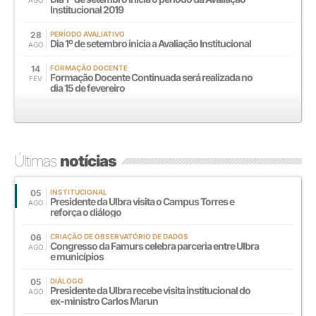
Institucional 2019
28
PERÍODO AVALIATIVO
Dia 1º de setembro inicia a Avaliação Institucional
AGO
14
FORMAÇÃO DOCENTE
Formação Docente Continuada será realizada no
FEV
dia 15 de fevereiro
Últimas
notícias
05
INSTITUCIONAL
Presidente da Ulbra visita o Campus Torres e
AGO
reforça o diálogo
06
CRIAÇÃO DE OBSERVATÓRIO DE DADOS
Congresso da Famurs celebra parceria entre Ulbra
AGO
e municípios
05
DIÁLOGO
Presidente da Ulbra recebe visita institucional do
AGO
ex-ministro Carlos Marun