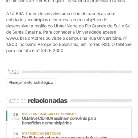
instituições de Torres e região", destacou a professora Débora.
A ULBRA Torres desenvolve uma série de parcerias com
entidades, municípios e empresas com o objetivo de
desenvolver a região do Litoral Norte do Rio Grande do Sul, e Sul
de Santa Catarina. Para conhecer a Universidade acesse
www.ulbra.br/torres ou visite o campus na Rua Universitária, nº
1.900, no bairro Parque do Balonismo, em Torres (RS). O telefone
para contato é 51 3626 2000.
Tags
Planejamento Estratégico
Notícias
relacionadas
25
OPORTUNIDADE PARA COMUNIDADE
ULBRA e CIDIRUR assinam convênio para
AGO
benefícios de municipários
30
PARTICIPAÇÃO DE TODOS
Dia 1º de setembro inicia o período da Avaliação
AGO