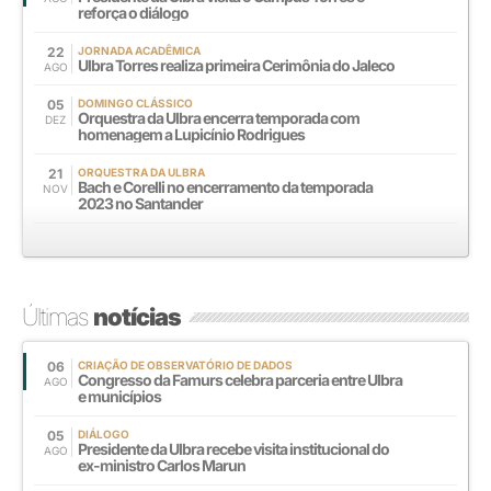
reforça o diálogo
22
JORNADA ACADÊMICA
Ulbra Torres realiza primeira Cerimônia do Jaleco
AGO
05
DOMINGO CLÁSSICO
Orquestra da Ulbra encerra temporada com
DEZ
homenagem a Lupicínio Rodrigues
21
ORQUESTRA DA ULBRA
Bach e Corelli no encerramento da temporada
NOV
2023 no Santander
Últimas
notícias
06
CRIAÇÃO DE OBSERVATÓRIO DE DADOS
Congresso da Famurs celebra parceria entre Ulbra
AGO
e municípios
05
DIÁLOGO
Presidente da Ulbra recebe visita institucional do
AGO
ex-ministro Carlos Marun