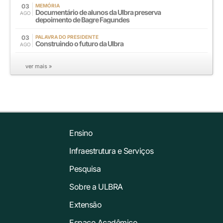
03
MEMÓRIA
Documentário de alunos da Ulbra preserva
AGO
depoimento de Bagre Fagundes
03
PALAVRA DO PRESIDENTE
Construindo o futuro da Ulbra
AGO
ver mais »
Ensino
Infraestrutura e Serviços
Pesquisa
Sobre a ULBRA
Extensão
Espaço Acadêmico