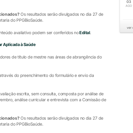
03
AGO
ecionados?
Os resultados serão divulgados no dia 27 de
cretaria do PPGBioSaúde.
ver
nteúdo avaliativo podem ser conferidos no
Edital
.
ar Aplicada à Saúde
ores de título de mestre nas áreas de abrangência do
através do preenchimento do formulário e envio da
valiação escrita, sem consulta, composta por análise de
vembro, análise curricular e entrevista com a Comissão de
ecionados?
Os resultados serão divulgados no dia 27 de
cretaria do PPGBioSaúde.