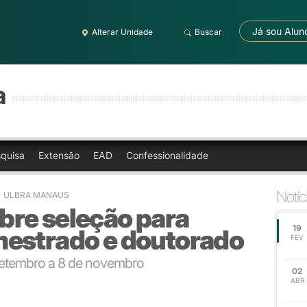
Já sou Alun
Alterar Unidade
Buscar
a
quisa
Extensão
EAD
Confessionalidade
Notíc
- ULBRA MANAUS
re seleção para
19
estrado e doutorado
FEV
setembro a 8 de novembro
02
ABR