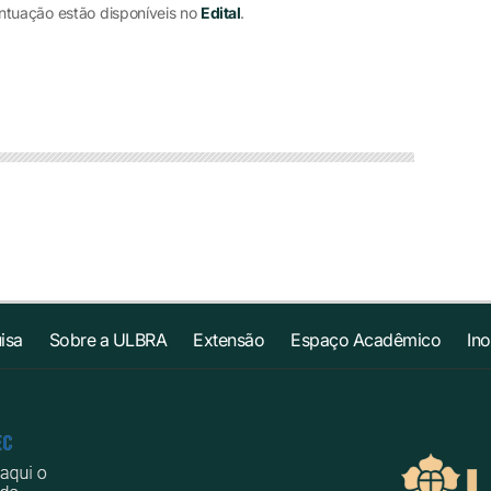
ntuação estão disponíveis no
Edital
.
isa
Sobre a ULBRA
Extensão
Espaço Acadêmico
In