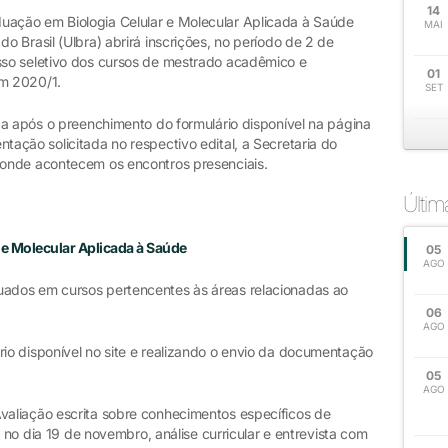
14
ação em Biologia Celular e Molecular Aplicada à Saúde
MAI
 Brasil (Ulbra) abrirá inscrições, no período de 2 de
so seletivo dos cursos de mestrado acadêmico e
01
em 2020/1.
SET
da após o preenchimento do formulário disponível na página
ação solicitada no respectivo edital, a Secretaria do
 onde acontecem os encontros presenciais.
Últi
e Molecular Aplicada à Saúde
05
AGO
ados em cursos pertencentes às áreas relacionadas ao
06
AGO
io disponível no site e realizando o envio da documentação
05
AGO
valiação escrita sobre conhecimentos específicos de
, no dia 19 de novembro, análise curricular e entrevista com