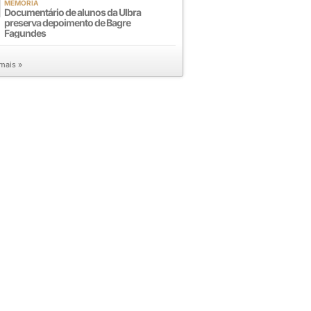
MEMÓRIA
Documentário de alunos da Ulbra
preserva depoimento de Bagre
Fagundes
 mais »