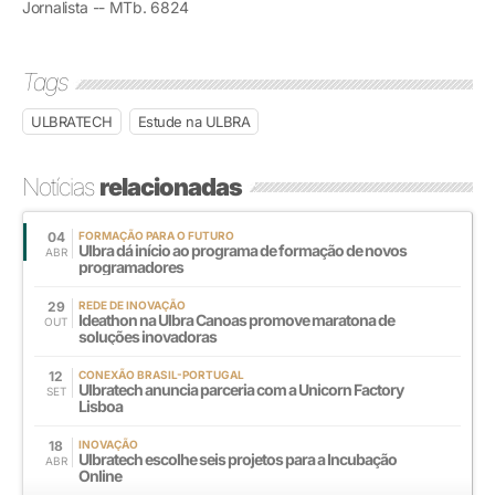
Jornalista -- MTb. 6824
Tags
ULBRATECH
Estude na ULBRA
Notícias
relacionadas
04
FORMAÇÃO PARA O FUTURO
Ulbra dá início ao programa de formação de novos
ABR
programadores
29
REDE DE INOVAÇÃO
Ideathon na Ulbra Canoas promove maratona de
OUT
soluções inovadoras
12
CONEXÃO BRASIL-PORTUGAL
Ulbratech anuncia parceria com a Unicorn Factory
SET
Lisboa
18
INOVAÇÃO
Ulbratech escolhe seis projetos para a Incubação
ABR
Online