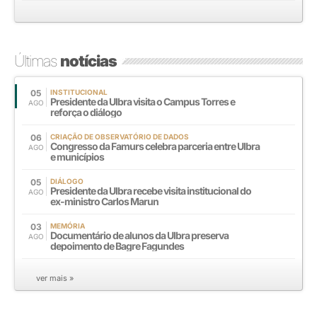
Últimas
notícias
05
INSTITUCIONAL
Presidente da Ulbra visita o Campus Torres e
AGO
reforça o diálogo
06
CRIAÇÃO DE OBSERVATÓRIO DE DADOS
Congresso da Famurs celebra parceria entre Ulbra
AGO
e municípios
05
DIÁLOGO
Presidente da Ulbra recebe visita institucional do
AGO
ex-ministro Carlos Marun
03
MEMÓRIA
Documentário de alunos da Ulbra preserva
AGO
depoimento de Bagre Fagundes
ver mais »