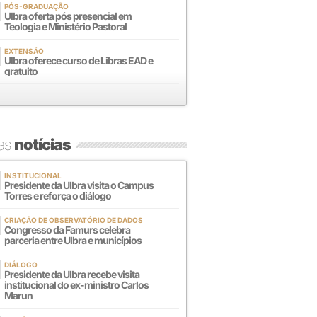
PÓS-GRADUAÇÃO
Ulbra oferta pós presencial em
Teologia e Ministério Pastoral
EXTENSÃO
Ulbra oferece curso de Libras EAD e
gratuito
mas
notícias
INSTITUCIONAL
Presidente da Ulbra visita o Campus
Torres e reforça o diálogo
CRIAÇÃO DE OBSERVATÓRIO DE DADOS
Congresso da Famurs celebra
parceria entre Ulbra e municípios
DIÁLOGO
Presidente da Ulbra recebe visita
institucional do ex-ministro Carlos
Marun