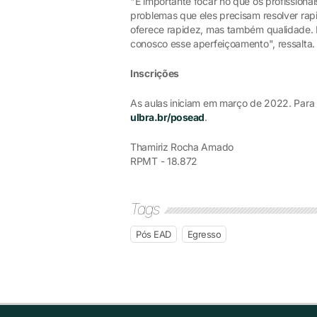
"É importante focar no que os profissiona
problemas que eles precisam resolver rap
oferece rapidez, mas também qualidade. 
conosco esse aperfeiçoamento", ressalta.
Inscrições
As aulas iniciam em março de 2022. Para 
ulbra.br/posead
.
Thamiriz Rocha Amado
RPMT - 18.872
Tags
Pós EAD
Egresso