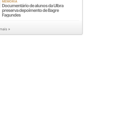
MEMÓRIA
Documentário de alunos da Ulbra
preserva depoimento de Bagre
Fagundes
 mais »