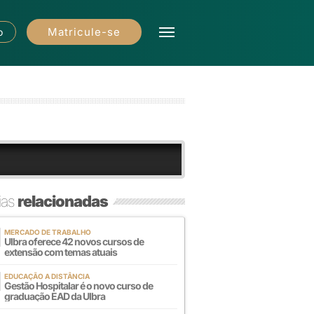
Matricule-se
o
ias
relacionadas
MERCADO DE TRABALHO
Ulbra oferece 42 novos cursos de
extensão com temas atuais
EDUCAÇÃO A DISTÂNCIA
Gestão Hospitalar é o novo curso de
graduação EAD da Ulbra