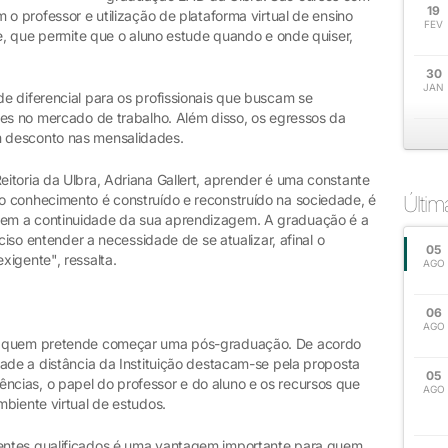
19
 o professor e utilização de plataforma virtual de ensino
FEV
le, que permite que o aluno estude quando e onde quiser,
30
JAN
e diferencial para os profissionais que buscam se
des no mercado de trabalho. Além disso, os egressos da
 desconto nas mensalidades.
itoria da Ulbra, Adriana Gallert, aprender é uma constante
 conhecimento é construído e reconstruído na sociedade, é
Últi
em a continuidade da sua aprendizagem. A graduação é a
ciso entender a necessidade de se atualizar, afinal o
05
xigente", ressalta.
AGO
06
AGO
a quem pretende começar uma pós-graduação. De acordo
ade a distância da Instituição destacam-se pela proposta
05
cias, o papel do professor e do aluno e os recursos que
AGO
biente virtual de estudos.
entes qualificados é uma vantagem importante para quem