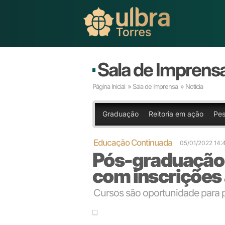
Sala de Imprens
Página Inicial
»
Sala de Imprensa
» Notícia
Graduação
Reitoria em ação
Pes
Educação Continuada
05/01/2022 14:
Pós-graduação 
com inscrições
Cursos são oportunidade para p