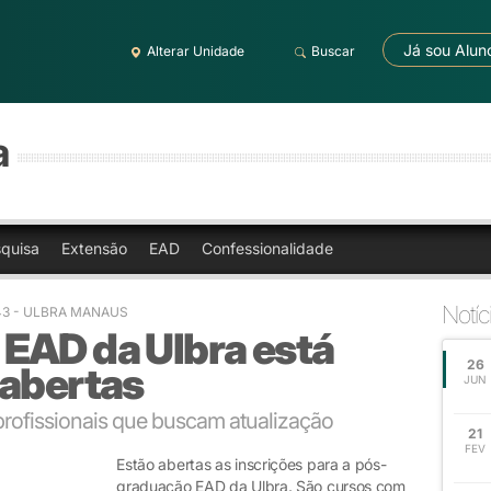
Já sou Alun
Alterar Unidade
Buscar
a
quisa
Extensão
EAD
Confessionalidade
Notíc
43
- ULBRA MANAUS
EAD da Ulbra está
26
 abertas
JUN
rofissionais que buscam atualização
21
FEV
Estão abertas as inscrições para a pós-
graduação EAD da Ulbra. São cursos com