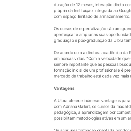
duração de 12 meses, interação direta com
própria da Instituição, integrada ao Goog
com espaço ilimitado de armazenamento.
Os cursos de especialização são um grand
aperfeiçoar e ampliar as suas oportunida
graduação e pós-graduação da Ulbra têm
De acordo com a diretora acadêmica da Re
em nossas vidas. "Com a velocidade que o
sempre importante que as pessoas busqu
formação inicial de um profissional e é pre
mercado de trabalho está cada vez mais e
Vantagens
A Ulbra oferece inúmeras vantagens par
com Adriana Gallert, os cursos da modalid
pedagógica, a aprendizagem por competên
possibilitam metodologias ativas em um am
"Buscar uma formação orientada por doc