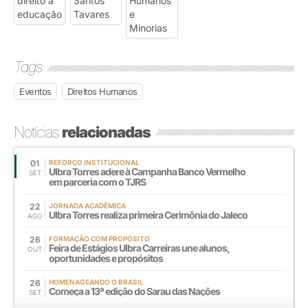
Tags
Eventos
Direitos Humanos
Notícias
relacionadas
01
REFORÇO INSTITUCIONAL
Ulbra Torres adere à Campanha Banco Vermelho
SET
em parceria com o TJRS
22
JORNADA ACADÊMICA
Ulbra Torres realiza primeira Cerimônia do Jaleco
AGO
26
FORMAÇÃO COM PROPÓSITO
Feira de Estágios Ulbra Carreiras une alunos,
OUT
oportunidades e propósitos
26
HOMENAGEANDO O BRASIL
Começa a 13ª edição do Sarau das Nações
SET