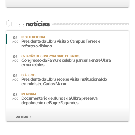
Últimas
notícias
05
INSTITUCIONAL
Presidente da Ulbra visita o Campus Torres e
AGO
reforça o diálogo
06
CRIAÇÃO DE OBSERVATÓRIO DE DADOS
Congresso da Famurs celebra parceria entre Ulbra
AGO
e municípios
05
DIÁLOGO
Presidente da Ulbra recebe visita institucional do
AGO
ex-ministro Carlos Marun
03
MEMÓRIA
Documentário de alunos da Ulbra preserva
AGO
depoimento de Bagre Fagundes
ver mais »