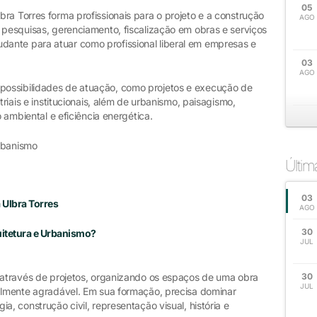
05
ra Torres forma profissionais para o projeto e a construção
AGO
 pesquisas, gerenciamento, fiscalização em obras e serviços
ante para atuar como profissional liberal em empresas e
03
AGO
ossibilidades de atuação, como projetos e execução de
triais e institucionais, além de urbanismo, paisagismo,
o ambiental e eficiência energética.
rbanismo
Últi
03
 Ulbra Torres
AGO
30
uitetura e Urbanismo?
JUL
s através de projetos, organizando os espaços de uma obra
30
JUL
ualmente agradável. Em sua formação, precisa dominar
a, construção civil, representação visual, história e