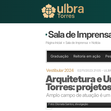
Sala de Imprens
Página Inicial
»
Sala de Imprensa
» Notícia
Graduação
Reitoria em ação
Pes
Vestibular 2024
02/11/2023 21:05
- ULB
Arquitetura e 
Torres: projeto
Amplo campo de atuação é um d
Aluna de Arquitetura da Ulbra Torres
Foto: Dionata Santos, divulgação