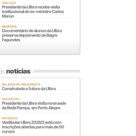
DIÁLOGO
Presidente da Ulbra recebe visita
institucional do ex-ministro Carlos
Marun
MEMÓRIA
Documentário de alunos da Ulbra
preserva depoimento de Bagre
Fagundes
mas
notícias
PALAVRA DO PRESIDENTE
Construindo o futuro da Ulbra
ENCONTRO
Presidente da Ulbra visita nova sede
da Rede Pampa, em Porto Alegre
INGRESSO
Vestibular Ulbra 2026/2 está com
inscrições abertas para mais de 50
cursos