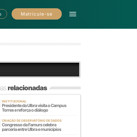
Matricule-se
o
ias
relacionadas
INSTITUCIONAL
Presidente da Ulbra visita o Campus
Torres e reforça o diálogo
CRIAÇÃO DE OBSERVATÓRIO DE DADOS
Congresso da Famurs celebra
parceria entre Ulbra e municípios