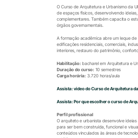
O Curso de Arquitetura e Urbanismo da Ulb
de espaços físicos, desenvolvendo ideias,
complementares. Também capacita o estud
órgãos governamentais.
A formação acadêmica abre um leque de p
edificações residenciais, comerciais, indus
interiores, restauro do patrimônio, confort
Habilitação:
bacharel em Arquitetura e U
Duração do curso:
10 semestres
Carga horária:
3.720 horas/aula
Assista: vídeo do Curso de Arquitetura da
Assista: Por que escolher o curso de Arq
Perfil profissional
O arquiteto e urbanista desenvolve ideia
para ser bem construída, funcional e vis
conteúdos vinculados às áreas de tecnologi