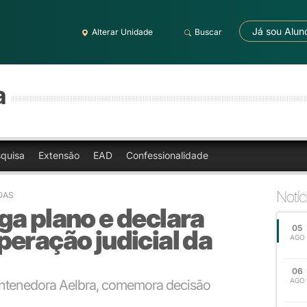
Já sou Alun
Alterar Unidade
Buscar
a
quisa
Extensão
EAD
Confessionalidade
Notíc
NOAS
a plano e declara
05
eração judicial da
AGO
06
AGO
antenedora Aelbra, comemora decisão