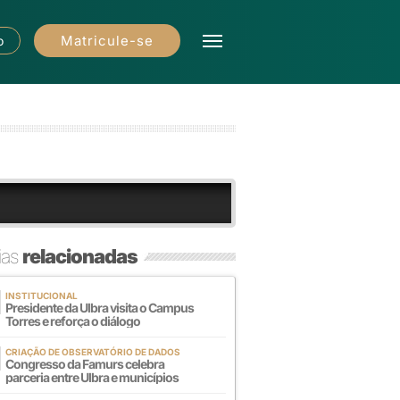
Matricule-se
o
ias
relacionadas
INSTITUCIONAL
Presidente da Ulbra visita o Campus
Torres e reforça o diálogo
CRIAÇÃO DE OBSERVATÓRIO DE DADOS
Congresso da Famurs celebra
parceria entre Ulbra e municípios