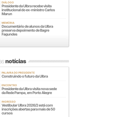
DIÁLOGO
Presidente da Ulbra recebe visita
institucional do ex-ministro Carlos
Marun
MEMÓRIA
Documentário de alunos da Ulbra
preserva depoimento de Bagre
Fagundes
mas
notícias
PALAVRA DO PRESIDENTE
Construindo o futuro da Ulbra
ENCONTRO
Presidente da Ulbra visita nova sede
da Rede Pampa, em Porto Alegre
INGRESSO
Vestibular Ulbra 2026/2 está com
inscrições abertas para mais de 50
cursos