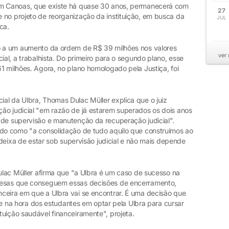
em Canoas, que existe há quase 30 anos, permanecerá com
27
 no projeto de reorganização da instituição, em busca da
JUL
ca.
to a um aumento da ordem de R$ 39 milhões nos valores
ver
ial, a trabalhista. Do primeiro para o segundo plano, esse
1 milhões. Agora, no plano homologado pela Justiça, foi
al da Ulbra, Thomas Dulac Müller explica que o juiz
ão judicial "em razão de já estarem superados os dois anos
 de supervisão e manutenção da recuperação judicial".
ado como "a consolidação de tudo aquilo que construímos ao
 deixa de estar sob supervisão judicial e não mais depende
ulac Müller afirma que "a Ulbra é um caso de sucesso na
resas que conseguem essas decisões de encerramento,
ceira em que a Ulbra vai se encontrar. É uma decisão que
sive na hora dos estudantes em optar pela Ulbra para cursar
uição saudável financeiramente", projeta.