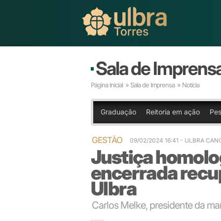
Sala de Imprens
Página Inicial
»
Sala de Imprensa
» Notícia
Graduação
Reitoria em ação
Pes
GESTÃO
09/02/2024 16:41 - ULBRA CA
Justiça homolog
encerrada recup
Ulbra
Carlos Melke, presidente da m