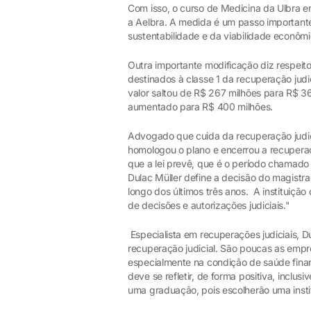
Com isso, o curso de Medicina da Ulbra 
a Aelbra. A medida é um passo importante
sustentabilidade e da viabilidade econômi
Outra importante modificação diz respei
destinados à classe 1 da recuperação judic
valor saltou de R$ 267 milhões para R$ 36
aumentado para R$ 400 milhões.
Advogado que cuida da recuperação judici
homologou o plano e encerrou a recuperaç
que a lei prevê, que é o período chamado
Dulac Müller define a decisão do magistr
longo dos últimos três anos. A instituição
de decisões e autorizações judiciais."
Especialista em recuperações judiciais, D
recuperação judicial. São poucas as emp
especialmente na condição de saúde finan
deve se refletir, de forma positiva, inclu
uma graduação, pois escolherão uma instit