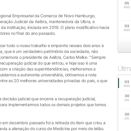
05
AGO
Regional Empresarial da Comarca de Novo Hamburgo,
ração Judicial da Aelbra, mantenedora da Ulbra, e
03
da instituição, iniciada em 2019. O plano modificativo havia
AGO
dores no final do ano passado.
oroar todo o nosso trabalho e empenho nesses dois anos à
bra, que é um verdadeiro patrimônio da sociedade, não
comemora o presidente da Aelbra, Carlos Melke. "Sempre
 recuperação judicial do que entrou, e hoje isso é uma
Últi
 com a criação das superintendências, melhoramos a
uistamos a autonomia universitária, obtivemos a nota
tre as 20 melhores universidades privadas do país, o que
03
AGO
30
 decisão judicial que encerra a recuperação judicial,
JUL
 para implementarmos todos os demais projetos que temos
30
JUL
o em dezembro passado foi a retirada do item que criou a
via a alienação do curso de Medicina por meio de leilão.