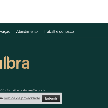
ovação
Atendimento
Trabalhe conosco
000 · E-mail:
ulbratorres@ulbra.br
ssa
política de privacidade
.
Entendi