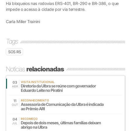
Há bloqueios nas rodovias ERS-401, BR-290 e BR-386, o que
impede o acesso à cidade por via terrestre.
Carla Miller Trainini
Tags
SOS RS
Notícias
relacionadas
03
VISITA INSTITUCIONAL
Diretoria da Ulbra se reúne com governador
ABR
Eduardo Leite no Piratini
11
RECONHECIMENTO
Assessoria de Comunicação da Ulbra é indicada
OUT
ao Prêmio ARI
04
RECOMEÇO
Depois de dois meses, últimas famílias deixam
JUL
abrigo na Ulbra