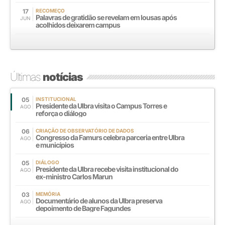
17
RECOMEÇO
Palavras de gratidão se revelam em lousas após
JUN
acolhidos deixarem campus
Últimas
notícias
05
INSTITUCIONAL
Presidente da Ulbra visita o Campus Torres e
AGO
reforça o diálogo
06
CRIAÇÃO DE OBSERVATÓRIO DE DADOS
Congresso da Famurs celebra parceria entre Ulbra
AGO
e municípios
05
DIÁLOGO
Presidente da Ulbra recebe visita institucional do
AGO
ex-ministro Carlos Marun
03
MEMÓRIA
Documentário de alunos da Ulbra preserva
AGO
depoimento de Bagre Fagundes