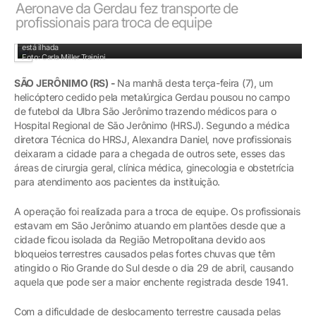
Aeronave da Gerdau fez transporte de
profissionais para troca de equipe
Campus se tornou crucial para o recebimento de helicópteros enquanto a cidade
está ilhada
Foto: Carla Miller Trainini
SÃO JERÔNIMO (RS) -
Na manhã desta terça-feira (7), um
helicóptero cedido pela metalúrgica Gerdau pousou no campo
de futebol da Ulbra São Jerônimo trazendo médicos para o
Hospital Regional de São Jerônimo (HRSJ). Segundo a médica
diretora Técnica do HRSJ, Alexandra Daniel, nove profissionais
deixaram a cidade para a chegada de outros sete, esses das
áreas de cirurgia geral, clínica médica, ginecologia e obstetrícia
para atendimento aos pacientes da instituição.
A operação foi realizada para a troca de equipe. Os profissionais
estavam em São Jerônimo atuando em plantões desde que a
cidade ficou isolada da Região Metropolitana devido aos
bloqueios terrestres causados pelas fortes chuvas que têm
atingido o Rio Grande do Sul desde o dia 29 de abril, causando
aquela que pode ser a maior enchente registrada desde 1941.
Com a dificuldade de deslocamento terrestre causada pelas