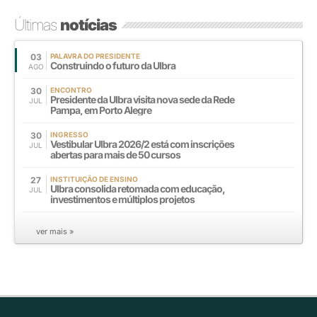
Últimas
notícias
03
PALAVRA DO PRESIDENTE
Construindo o futuro da Ulbra
AGO
30
ENCONTRO
Presidente da Ulbra visita nova sede da Rede
JUL
Pampa, em Porto Alegre
30
INGRESSO
Vestibular Ulbra 2026/2 está com inscrições
JUL
abertas para mais de 50 cursos
27
INSTITUIÇÃO DE ENSINO
Ulbra consolida retomada com educação,
JUL
investimentos e múltiplos projetos
ver mais »