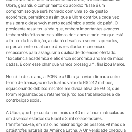
Ulbra, garantiu o cumprimento do acordo: "Esse é um
compromisso que será honrado com uma sólida gestão
econômica, permitindo assim que a Ulbra contribua cada vez
mais para o desenvolvimento acadêmico e social do país". O
presidente ressaltou ainda que, embora importantes avanços
tenham sido feitos nesses últimos dois anos e meio em que está
à frente da Instituição, ainda há desafios a serem superados,
especialmente no alcance dos resultados econômicos
necessários para assegurar a qualidade do ensino ofertado.
"Excelência acadêmica e eficiência econômica andam de mãos
dadas. É com esse olhar que vamos prosseguir", finalizou Melke.
No início deste ano, a PGFN e a Ulbra já haviam firmado outro
termo de transação individual no valor de R$ 242 milhões,
equacionando débitos inscritos em dívida ativa de FGTS, que
foram regularizados diretamente junto aos trabalhadores e de
contribuição social.
A Ulbra, que hoje conta com mais de 40 mil alunos matriculados
em diversos estados do Brasil e 3 mil colaboradores,
transformou-se, em maio, no maior abrigo de pessoas vítimas de
catástrofes naturais da América Latina. A Universidade chegou a