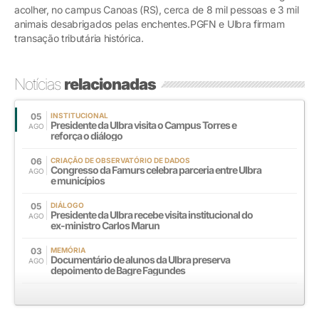
acolher, no campus Canoas (RS), cerca de 8 mil pessoas e 3 mil
animais desabrigados pelas enchentes.PGFN e Ulbra firmam
transação tributária histórica.
Notícias
relacionadas
05
INSTITUCIONAL
Presidente da Ulbra visita o Campus Torres e
AGO
reforça o diálogo
06
CRIAÇÃO DE OBSERVATÓRIO DE DADOS
Congresso da Famurs celebra parceria entre Ulbra
AGO
e municípios
05
DIÁLOGO
Presidente da Ulbra recebe visita institucional do
AGO
ex-ministro Carlos Marun
03
MEMÓRIA
Documentário de alunos da Ulbra preserva
AGO
depoimento de Bagre Fagundes