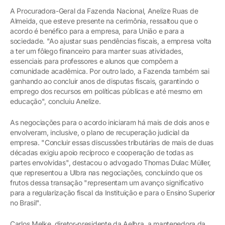
A Procuradora-Geral da Fazenda Nacional, Anelize Ruas de
Almeida, que esteve presente na cerimônia, ressaltou que o
acordo é benéfico para a empresa, para União e para a
sociedade. "Ao ajustar suas pendências fiscais, a empresa volta
a ter um fôlego financeiro para manter suas atividades,
essenciais para professores e alunos que compõem a
comunidade acadêmica. Por outro lado, a Fazenda também sai
ganhando ao concluir anos de disputas fiscais, garantindo o
emprego dos recursos em políticas públicas e até mesmo em
educação", concluiu Anelize.
As negociações para o acordo iniciaram há mais de dois anos e
envolveram, inclusive, o plano de recuperação judicial da
empresa. "Concluir essas discussões tributárias de mais de duas
décadas exigiu apoio recíproco e cooperação de todas as
partes envolvidas", destacou o advogado Thomas Dulac Müller,
que representou a Ulbra nas negociações, concluindo que os
frutos dessa transação "representam um avanço significativo
para a regularização fiscal da Instituição e para o Ensino Superior
no Brasil".
Carlos Melke, diretor-presidente da Aelbra, a mantenedora da