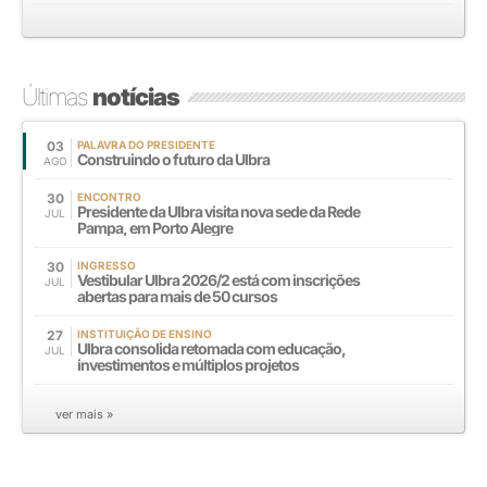
Últimas
notícias
03
PALAVRA DO PRESIDENTE
Construindo o futuro da Ulbra
AGO
30
ENCONTRO
Presidente da Ulbra visita nova sede da Rede
JUL
Pampa, em Porto Alegre
30
INGRESSO
Vestibular Ulbra 2026/2 está com inscrições
JUL
abertas para mais de 50 cursos
27
INSTITUIÇÃO DE ENSINO
Ulbra consolida retomada com educação,
JUL
investimentos e múltiplos projetos
ver mais »