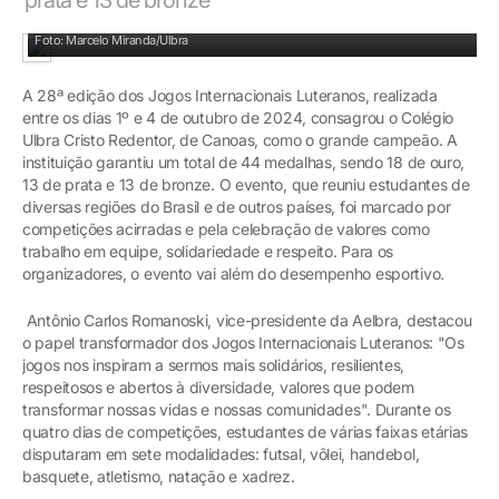
Colégio Cristo Redentor conquistou 44 medalhas
Foto: Marcelo Miranda/Ulbra
A 28ª edição dos Jogos Internacionais Luteranos, realizada
entre os dias 1º e 4 de outubro de 2024, consagrou o Colégio
Ulbra Cristo Redentor, de Canoas, como o grande campeão. A
instituição garantiu um total de 44 medalhas, sendo 18 de ouro,
13 de prata e 13 de bronze. O evento, que reuniu estudantes de
diversas regiões do Brasil e de outros países, foi marcado por
competições acirradas e pela celebração de valores como
trabalho em equipe, solidariedade e respeito. Para os
organizadores, o evento vai além do desempenho esportivo.
Antônio Carlos Romanoski, vice-presidente da Aelbra, destacou
o papel transformador dos Jogos Internacionais Luteranos: "Os
jogos nos inspiram a sermos mais solidários, resilientes,
respeitosos e abertos à diversidade, valores que podem
transformar nossas vidas e nossas comunidades". Durante os
quatro dias de competições, estudantes de várias faixas etárias
disputaram em sete modalidades: futsal, vôlei, handebol,
basquete, atletismo, natação e xadrez.