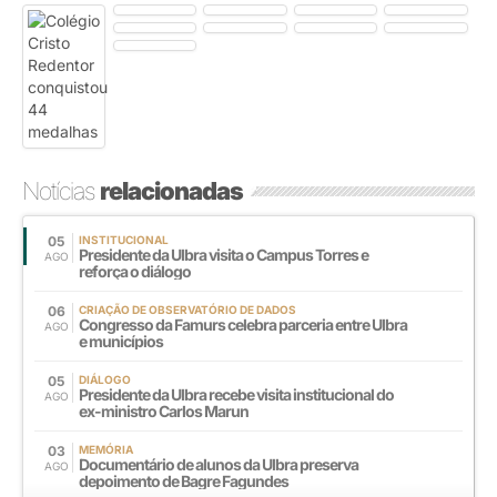
Notícias
relacionadas
05
INSTITUCIONAL
Presidente da Ulbra visita o Campus Torres e
AGO
reforça o diálogo
06
CRIAÇÃO DE OBSERVATÓRIO DE DADOS
Congresso da Famurs celebra parceria entre Ulbra
AGO
e municípios
05
DIÁLOGO
Presidente da Ulbra recebe visita institucional do
AGO
ex-ministro Carlos Marun
03
MEMÓRIA
Documentário de alunos da Ulbra preserva
AGO
depoimento de Bagre Fagundes