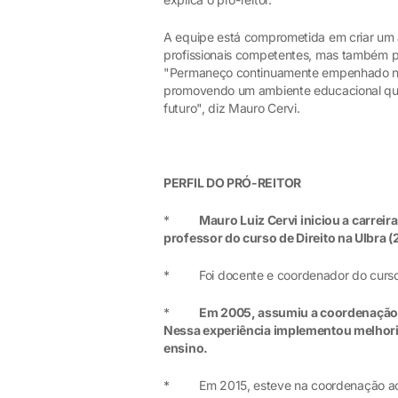
A equipe está comprometida em criar um
profissionais competentes, mas também 
"Permaneço continuamente empenhado na 
promovendo um ambiente educacional que 
futuro", diz Mauro Cervi.
PERFIL DO PRÓ-REITOR
*
Mauro Luiz Cervi iniciou a carrei
professor do curso de Direito na Ulbra 
* Foi docente e coordenador do curso d
*
Em 2005, assumiu a coordenação d
Nessa experiência implementou melhoria
ensino.
* Em 2015, esteve na coordenação acad