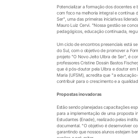
Potencializar a formação dos docentes e 
com foco na melhoria integral e contínua 
Ser", uma das primeiras iniciativas lidera
Mauro Luiz Cervi. "Nossa gestão se conce
pedagógicos, educação continuada, regula
Um ciclo de encontros presenciais está s
do Sul, com o objetivo de promover a For
projeto "O Novo Jeito Ulbra de Ser", é 
professores Cristine Dossin Bastos Fische
que é pós-doutor pela Ulbra e doutor em 
Maria (UFSM), acredita que "a educação é
contribuir para o crescimento e a qualidad
Propostas inovadoras
Estão sendo planejadas capacitações esp
para a implementação de uma proposta 
Estudantes (Enade), realizado pelas insti
documental. "O objetivo é desenvolver co
garantindo que nossos alunos estejam be
explica o pró-reitor.