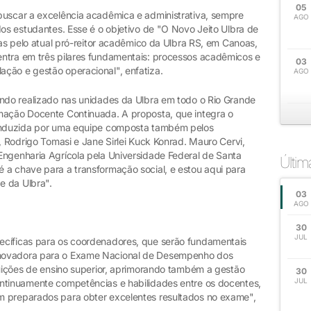
05
buscar a excelência acadêmica e administrativa, sempre
AGO
dos estudantes. Esse é o objetivo de "O Novo Jeito Ulbra de
das pelo atual pró-reitor acadêmico da Ulbra RS, em Canoas,
ntra em três pilares fundamentais: processos acadêmicos e
03
ção e gestão operacional", enfatiza.
AGO
endo realizado nas unidades da Ulbra em todo o Rio Grande
mação Docente Continuada. A proposta, que integra o
conduzida por uma equipe composta também pelos
r, Rodrigo Tomasi e Jane Sirlei Kuck Konrad. Mauro Cervi,
Engenharia Agrícola pela Universidade Federal de Santa
Últi
 a chave para a transformação social, e estou aqui para
e da Ulbra".
03
AGO
30
JUL
ecíficas para os coordenadores, que serão fundamentais
inovadora para o Exame Nacional de Desempenho dos
tuições de ensino superior, aprimorando também a gestão
30
JUL
ntinuamente competências e habilidades entre os docentes,
m preparados para obter excelentes resultados no exame",