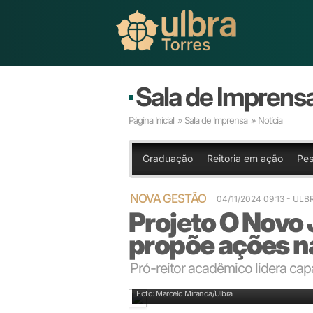
Sala de Imprens
Página Inicial
»
Sala de Imprensa
» Notícia
Graduação
Reitoria em ação
Pes
NOVA GESTÃO
04/11/2024 09:13 - UL
Projeto O Novo 
propõe ações n
Pró-reitor acadêmico lidera ca
Mauro Cervi: desenvolver competências e habilidade
Foto: Marcelo Miranda/Ulbra