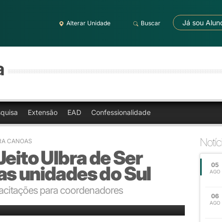
Já sou Alun
Alterar Unidade
Buscar
a
quisa
Extensão
EAD
Confessionalidade
Notíc
BRA CANOAS
Jeito Ulbra de Ser
05
as unidades do Sul
AGO
pacitações para coordenadores
06
s entre os docentes
AGO