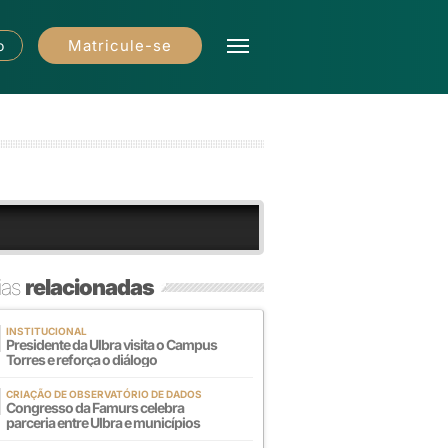
Matricule-se
o
ias
relacionadas
INSTITUCIONAL
Presidente da Ulbra visita o Campus
Torres e reforça o diálogo
CRIAÇÃO DE OBSERVATÓRIO DE DADOS
Congresso da Famurs celebra
parceria entre Ulbra e municípios