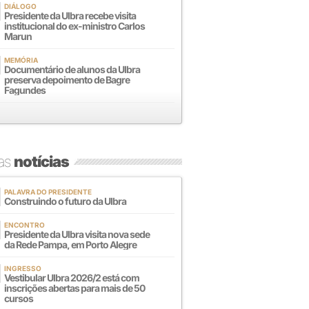
DIÁLOGO
Presidente da Ulbra recebe visita
institucional do ex-ministro Carlos
Marun
MEMÓRIA
Documentário de alunos da Ulbra
preserva depoimento de Bagre
Fagundes
mas
notícias
PALAVRA DO PRESIDENTE
Construindo o futuro da Ulbra
ENCONTRO
Presidente da Ulbra visita nova sede
da Rede Pampa, em Porto Alegre
INGRESSO
Vestibular Ulbra 2026/2 está com
inscrições abertas para mais de 50
cursos