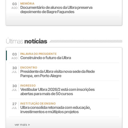
03
MEMÓRIA
Documentário de alunos da Ulbra preserva
AGO
depoimento de Bagre Fagundes
Últimas
notícias
03
PALAVRA DO PRESIDENTE
Construindo o futuro da Ulbra
AGO
30
ENCONTRO
Presidente da Ulbra visita nova sede da Rede
JUL
Pampa, em Porto Alegre
30
INGRESSO
Vestibular Ulbra 2026/2 está com inscrições
JUL
abertas para mais de 50 cursos
27
INSTITUIÇÃO DE ENSINO
Ulbra consolida retomada com educação,
JUL
investimentos e múltiplos projetos
ver mais »