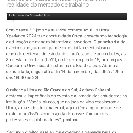
realidade do mercado de trabalho
Jogos e ferramentas didáticas proporcionam visão sobre escolhas profissionais
Foto: Marcelo Miranda/Ulbra
Com o tema "O jogo da sua vida começa aqui", o Ulbra
Xperience 2024 traz oportunidade única, conectando tecnologia
e educação de maneira interativa e inovadora. O primeiro dia do
evento começou com grande expectativa e entusiasmo,
reunindo centenas de estudantes, professores e autoridades, às
8h desta terça-feira (12/11), no térreo do prédio 16, no campus
Canoas da Universidade Luterana do Brasil (Ulbra). Aberto à
comunidade, segue até o dia 14 de novembro, das 9h às 12h e
das 18h30 às 22h.
O reitor da Ulbra no Rio Grande do Sul, Adriano Chiarani,
destacou a importância do evento e a jornada dos estudantes na
Instituição. "Vocês, alunos, que no jogo da vida escolheram a
Ulbra, alguns desde o maternal, agora têm a oportunidade de
explorar profissões com a ajuda de nossos formadores,
professores e colaboradores", pontuou.
Segundo o reitor, essa é uma experiência pensada para os