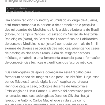
Pesquisadores: conexão entre história médica do RS e demandas
contemporâneas
Foto: Marcelo Miranda/Ulbra
Um acervo radiológico inédito, acumulado ao longo de 40 anos,
está transformando a experiência de aprendizado e pesquisa
dos estudantes de Medicina da Universidade Luterana do Brasil
(Ulbra), no campus Canoas. Localizado no Núcleo de Anatomia
Radiológica (Nara), da Central dos Laboratórios de Habilidades
do curso de Medicina, o conjunto é composto por mais de 5 mil
exames de diversas especialidades médicas, abrangendo casos
de patologias clássicas e raras. Além de resgatar histórias
médicas, o material é uma ferramenta essencial para a formação
de competências técnicas e científicas dos futuros médicos.
"Os radiologistas da época começaram esse trabalho para
formar um banco de imagens e de pesquisa histórica. Hoje, esse
banco físico está sendo digitalizado", explica o professor
Henrique Zaquia Leão, biólogo e docente de Anatomia e
Embriologia da Ulbra Canoas. O acervo foi construído pelos
renomados médicos radiologistas Darci de Oliveira Ilha, já
falecido, e Antônio Carlos Maciel, que ainda atua como
radiologista e intervencionista. Boa parte das imagens foi