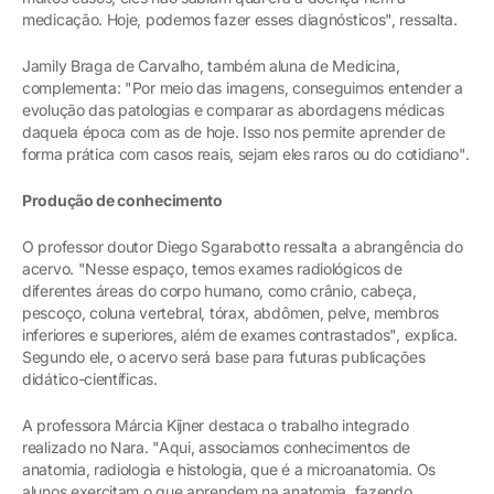
medicação. Hoje, podemos fazer esses diagnósticos", ressalta.
Jamily Braga de Carvalho, também aluna de Medicina,
complementa: "Por meio das imagens, conseguimos entender a
evolução das patologias e comparar as abordagens médicas
daquela época com as de hoje. Isso nos permite aprender de
forma prática com casos reais, sejam eles raros ou do cotidiano".
Produção de conhecimento
O professor doutor Diego Sgarabotto ressalta a abrangência do
acervo. "Nesse espaço, temos exames radiológicos de
diferentes áreas do corpo humano, como crânio, cabeça,
pescoço, coluna vertebral, tórax, abdômen, pelve, membros
inferiores e superiores, além de exames contrastados", explica.
Segundo ele, o acervo será base para futuras publicações
didático-científicas.
A professora Márcia Kijner destaca o trabalho integrado
realizado no Nara. "Aqui, associamos conhecimentos de
anatomia, radiologia e histologia, que é a microanatomia. Os
alunos exercitam o que aprendem na anatomia, fazendo