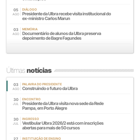
05
DIÁLOGO
Presidente da Ulbra recebe visita institucional do
AGO
ex-ministro Carlos Marun
03
MEMÓRIA
Documentário de alunos da Ulbra preserva
AGO
depoimento de Bagre Fagundes
Últimas
notícias
03
PALAVRA DO PRESIDENTE
Construindo o futuro da Ulbra
AGO
30
ENCONTRO
Presidente da Ulbra visita nova sede da Rede
JUL
Pampa, em Porto Alegre
30
INGRESSO
Vestibular Ulbra 2026/2 está com inscrições
JUL
abertas para mais de 50 cursos
27
INSTITUIÇÃO DE ENSINO