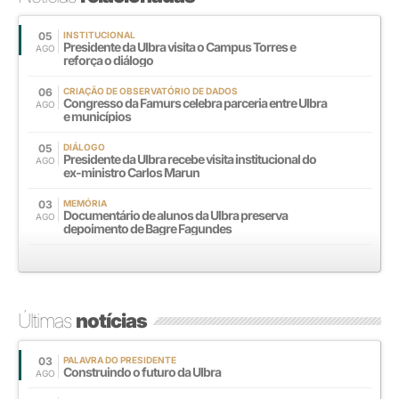
05
INSTITUCIONAL
Presidente da Ulbra visita o Campus Torres e
AGO
reforça o diálogo
06
CRIAÇÃO DE OBSERVATÓRIO DE DADOS
Congresso da Famurs celebra parceria entre Ulbra
AGO
e municípios
05
DIÁLOGO
Presidente da Ulbra recebe visita institucional do
AGO
ex-ministro Carlos Marun
03
MEMÓRIA
Documentário de alunos da Ulbra preserva
AGO
depoimento de Bagre Fagundes
Últimas
notícias
03
PALAVRA DO PRESIDENTE
Construindo o futuro da Ulbra
AGO