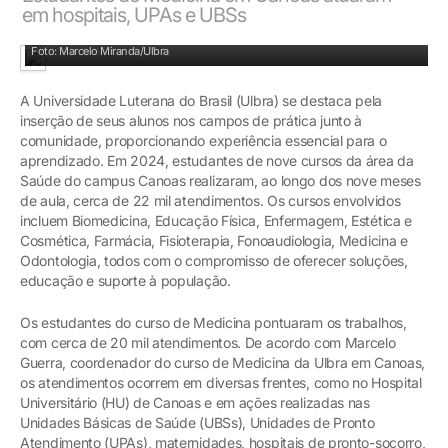
em hospitais, UPAs e UBSs
Alunos e docentes nos campos de prática junto à comunidade
Foto: Marcelo Miranda/Ulbra
A Universidade Luterana do Brasil (Ulbra) se destaca pela
inserção de seus alunos nos campos de prática junto à
comunidade, proporcionando experiência essencial para o
aprendizado. Em 2024, estudantes de nove cursos da área da
Saúde do campus Canoas realizaram, ao longo dos nove meses
de aula, cerca de 22 mil atendimentos. Os cursos envolvidos
incluem Biomedicina, Educação Física, Enfermagem, Estética e
Cosmética, Farmácia, Fisioterapia, Fonoaudiologia, Medicina e
Odontologia, todos com o compromisso de oferecer soluções,
educação e suporte à população.
Os estudantes do curso de Medicina pontuaram os trabalhos,
com cerca de 20 mil atendimentos. De acordo com Marcelo
Guerra, coordenador do curso de Medicina da Ulbra em Canoas,
os atendimentos ocorrem em diversas frentes, como no Hospital
Universitário (HU) de Canoas e em ações realizadas nas
Unidades Básicas de Saúde (UBSs), Unidades de Pronto
Atendimento (UPAs), maternidades, hospitais de pronto-socorro,