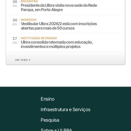
30
ENCONTRO
Presidente da Ulbra visita nova sede da Rede
JUL
Pampa, em Porto Alegre
30
INGRESSO
Vestibular Ulbra 2026/2 está com inscrições
JUL
abertas para mais de 50 cursos
27
INSTITUIÇÃO DE ENSINO
Ulbra consolida retomada com educação,
JUL
investimentos e múltiplos projetos
ver mais »
Ensino
Infraestrutura e Serviços
Pesquisa
Sobre a ULBRA