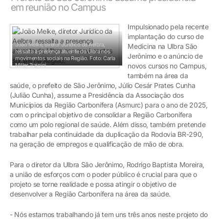
em reunião no Campus
Impulsionado pela recente
implantação do curso de
João Melke, diretor Jurídico da Aelbra,
Medicina na Ulbra São
ressalta a presença atuante da Ulbra nos
Jerônimo e o anúncio de
movimentos sociais na Região.
Foto: Carla
Miller Trainini
novos cursos no Campus,
também na área da
saúde, o prefeito de São Jerônimo, Júlio Cesár Prates Cunha
(Julião Cunha), assume a Presidência da Associação dos
Municípios da Região Carbonífera (Asmurc) para o ano de 2025,
com o principal objetivo de consolidar a Região Carbonífera
como um polo regional de saúde. Além disso, também pretende
trabalhar pela continuidade da duplicação da Rodovia BR-290,
na geração de empregos e qualificação de mão de obra.
Para o diretor da Ulbra São Jerônimo, Rodrigo Baptista Moreira,
a união de esforços com o poder público é crucial para que o
projeto se torne realidade e possa atingir o objetivo de
desenvolver a Região Carbonífera na área da saúde.
- Nós estamos trabalhando já tem uns três anos neste projeto do