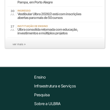
Pampa, em Porto Alegre
30
INGRESSO
Vestibular Ulbra 2026/2 está com inscrições
JUL
abertas para mais de 50 cursos
27
INSTITUIÇÃO DE ENSINO
Ulbra consolida retomada com educação,
JUL
investimentos e múltiplos projetos
ver mais »
Ensino
Infraestrutura e Serviços
Pesquisa
Sobre a ULBRA