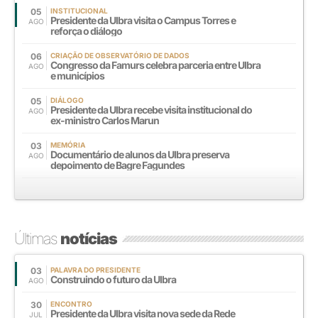
05
INSTITUCIONAL
Presidente da Ulbra visita o Campus Torres e
AGO
reforça o diálogo
06
CRIAÇÃO DE OBSERVATÓRIO DE DADOS
Congresso da Famurs celebra parceria entre Ulbra
AGO
e municípios
05
DIÁLOGO
Presidente da Ulbra recebe visita institucional do
AGO
ex-ministro Carlos Marun
03
MEMÓRIA
Documentário de alunos da Ulbra preserva
AGO
depoimento de Bagre Fagundes
Últimas
notícias
03
PALAVRA DO PRESIDENTE
Construindo o futuro da Ulbra
AGO
30
ENCONTRO
Presidente da Ulbra visita nova sede da Rede
JUL