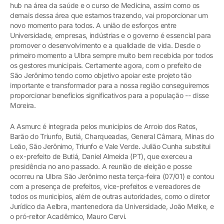
hub na área da saúde e o curso de Medicina, assim como os
demais dessa área que estamos trazendo, vai proporcionar um
novo momento para todos. A união de esforços entre
Universidade, empresas, indústrias e o governo é essencial para
promover o desenvolvimento e a qualidade de vida. Desde o
primeiro momento a Ulbra sempre muito bem recebida por todos
os gestores municipais. Certamente agora, com o prefeito de
São Jerônimo tendo como objetivo apoiar este projeto tão
importante e transformador para a nossa região conseguiremos
proporcionar benefícios significativos para a população -- disse
Moreira.
A Asmurc é integrada pelos municípios de Arroio dos Ratos,
Barão do Triunfo, Butiá, Charqueadas, General Câmara, Minas do
Leão, São Jerônimo, Triunfo e Vale Verde. Julião Cunha substitui
o ex-prefeito de Butiá, Daniel Almeida (PT), que exerceu a
presidência no ano passado. A reunião de eleição e posse
ocorreu na Ulbra São Jerônimo nesta terça-feira (07/01) e contou
com a presença de prefeitos, vice-prefeitos e vereadores de
todos os municípios, além de outras autoridades, como o diretor
Jurídico da Aelbra, mantenedora da Universidade, João Melke, e
o pró-reitor Acadêmico, Mauro Cervi.