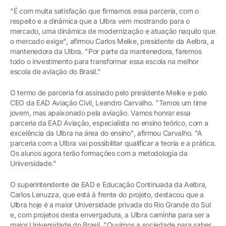
"É com muita satisfação que firmamos essa parceria, com o
respeito e a dinâmica que a Ulbra vem mostrando para o
mercado, uma dinâmica de modernização e atuação naquilo que
o mercado exige", afirmou Carlos Melke, presidente da Aelbra, a
mantenedora da Ulbra. "Por parte da mantenedora, faremos
todo o investimento para transformar essa escola na melhor
escola de aviação do Brasil."
O termo de parceria foi assinado pelo presidente Melke e pelo
CEO da EAD Aviação Civil, Leandro Carvalho. "Temos um time
jovem, mas apaixonado pela aviação. Vamos honrar essa
parceria da EAD Aviação, especialista no ensino teórico, com a
excelência da Ulbra na área do ensino", afirmou Carvalho. "A
parceria com a Ulbra vai possibilitar qualificar a teoria e a prática.
Os alunos agora terão formações com a metodologia da
Universidade."
O superintendente de EAD e Educação Continuada da Aelbra,
Carlos Lenuzza, que está à frente do projeto, destacou que a
Ulbra hoje é a maior Universidade privada do Rio Grande do Sul
e, com projetos desta envergadura, a Ulbra caminha para ser a
maior Universidade do Brasil. "Ouvimos a sociedade para saber