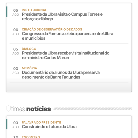
05
INSTITUCIONAL
Presidente da Ulbra visita o Campus Torres e
AGO
reforça o diálogo
06
CRIAÇÃO DE OBSERVATÓRIO DE DADOS
Congresso da Famurs celebra parceria entre Ulbra
AGO
e municípios
05
DIÁLOGO
Presidente da Ulbra recebe visita institucional do
AGO
ex-ministro Carlos Marun
03
MEMÓRIA
Documentário de alunos da Ulbra preserva
AGO
depoimento de Bagre Fagundes
Últimas
notícias
03
PALAVRA DO PRESIDENTE
Construindo o futuro da Ulbra
AGO
30
ENCONTRO