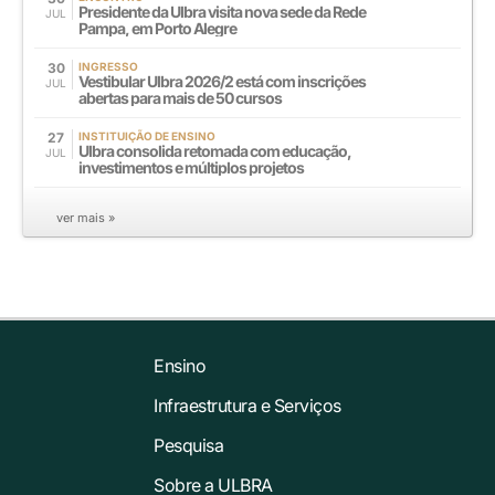
Presidente da Ulbra visita nova sede da Rede
JUL
Pampa, em Porto Alegre
30
INGRESSO
Vestibular Ulbra 2026/2 está com inscrições
JUL
abertas para mais de 50 cursos
27
INSTITUIÇÃO DE ENSINO
Ulbra consolida retomada com educação,
JUL
investimentos e múltiplos projetos
ver mais »
Ensino
Infraestrutura e Serviços
Pesquisa
Sobre a ULBRA