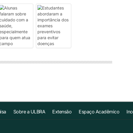
isa
Sobre a ULBRA
Extensão
Espaço Acadêmico
In