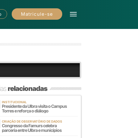
Matricule-se
o
ias
relacionadas
INSTITUCIONAL
Presidente da Ulbra visita o Campus
Torres e reforça o diálogo
CRIAÇÃO DE OBSERVATÓRIO DE DADOS
Congresso da Famurs celebra
parceria entre Ulbra e municípios