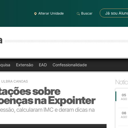
Já sou Alun
Alterar Unidade
Buscar
a
quisa
Extensão
EAD
Confessionalidade
Notíc
 - ULBRA CANOAS
tações sobre
05
oenças na Expointer
AGO
essão, calcularam IMC e deram dicas na
06
AGO
e saúde