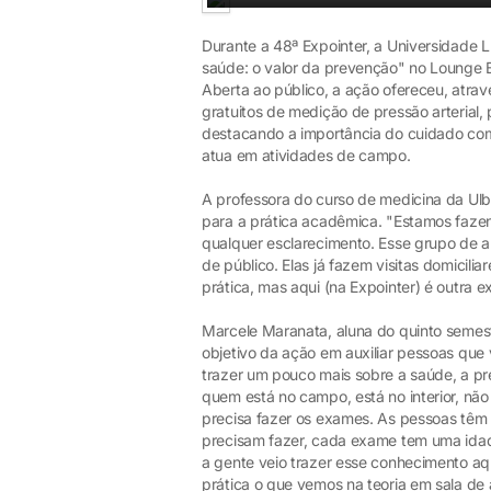
Durante a 48ª Expointer, a Universidade L
saúde: o valor da prevenção" no Lounge Br
Aberta ao público, a ação ofereceu, atrav
gratuitos de medição de pressão arterial
destacando a importância do cuidado com
atua em atividades de campo.
A professora do curso de medicina da Ulb
para a prática acadêmica. "Estamos faze
qualquer esclarecimento. Esse grupo de a
de público. Elas já fazem visitas domicil
prática, mas aqui (na Expointer) é outra 
Marcele Maranata, aluna do quinto semes
objetivo da ação em auxiliar pessoas qu
trazer um pouco mais sobre a saúde, a p
quem está no campo, está no interior, nã
precisa fazer os exames. As pessoas têm 
precisam fazer, cada exame tem uma idad
a gente veio trazer esse conhecimento 
prática o que vemos na teoria em sala de a