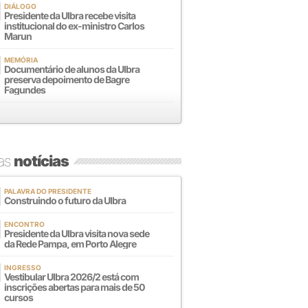
DIÁLOGO
Presidente da Ulbra recebe visita
institucional do ex-ministro Carlos
Marun
MEMÓRIA
Documentário de alunos da Ulbra
preserva depoimento de Bagre
Fagundes
mas
notícias
PALAVRA DO PRESIDENTE
Construindo o futuro da Ulbra
ENCONTRO
Presidente da Ulbra visita nova sede
da Rede Pampa, em Porto Alegre
INGRESSO
Vestibular Ulbra 2026/2 está com
inscrições abertas para mais de 50
cursos