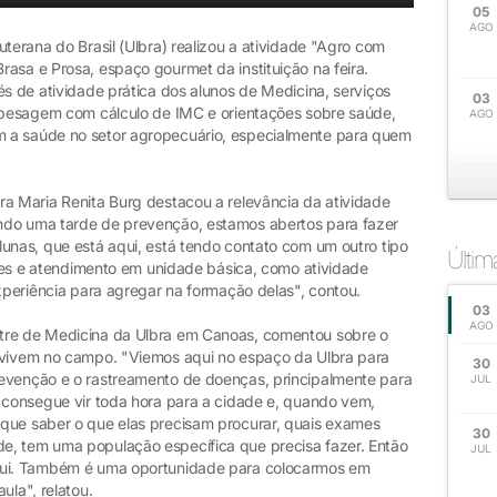
05
AGO
uterana do Brasil (Ulbra) realizou a atividade "Agro com
asa e Prosa, espaço gourmet da instituição na feira.
és de atividade prática dos alunos de Medicina, serviços
03
, pesagem com cálculo de IMC e orientações sobre saúde,
AGO
 a saúde no setor agropecuário, especialmente para quem
ra Maria Renita Burg destacou a relevância da atividade
ndo uma tarde de prevenção, estamos abertos para fazer
lunas, que está aqui, está tendo contato com um outro tipo
Últi
iares e atendimento em unidade básica, como atividade
experiência para agregar na formação delas", contou.
03
AGO
tre de Medicina da Ulbra em Canoas, comentou sobre o
e vivem no campo. "Viemos aqui no espaço da Ulbra para
30
revenção e o rastreamento de doenças, principalmente para
JUL
o consegue vir toda hora para a cidade e, quando vem,
que saber o que elas precisam procurar, quais exames
30
e, tem uma população específica que precisa fazer. Então
JUL
aqui. Também é uma oportunidade para colocarmos em
ula", relatou.