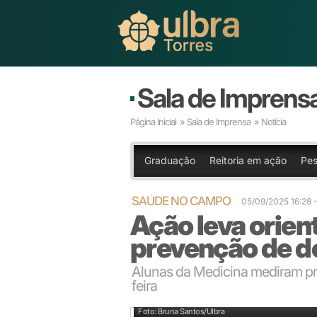
Sala de Imprens
Página Inicial
»
Sala de Imprensa
» Notícia
Graduação
Reitoria em ação
Pes
SAÚDE NO CAMPO
05/09/2025 16:28
Ação leva orien
prevenção de d
Alunas da Medicina mediram pr
feira
Participantes da feira puderam aproveitar serviços d
Foto: Bruna Santos/Ulbra