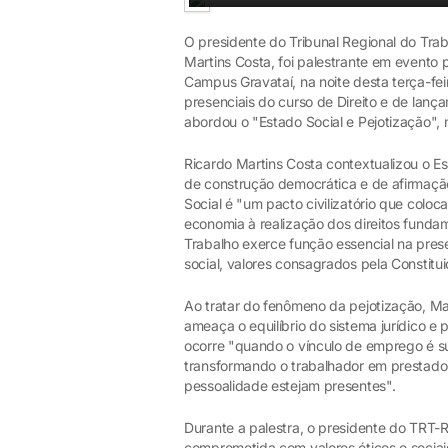
O presidente do Tribunal Regional do Tr
Martins Costa, foi palestrante em evento 
Campus Gravataí, na noite desta terça-fei
presenciais do curso de Direito e de lanç
abordou o "Estado Social e Pejotização"
Ricardo Martins Costa contextualizou o E
de construção democrática e de afirmaçã
Social é "um pacto civilizatório que colo
economia à realização dos direitos fundam
Trabalho exerce função essencial na pres
social, valores consagrados pela Constitu
Ao tratar do fenômeno da pejotização, Ma
ameaça o equilíbrio do sistema jurídico e p
ocorre "quando o vínculo de emprego é subs
transformando o trabalhador em prestado
pessoalidade estejam presentes".
Durante a palestra, o presidente do TRT-
comprometida com valores éticos e socia