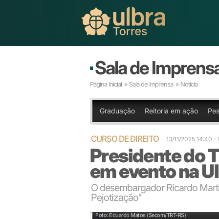
Sala de Imprens
Página Inicial
»
Sala de Imprensa
» Notícia
Graduação
Reitoria em ação
Pes
CURSO DE DIREITO
13/11/2025 14:40 
Presidente do 
em evento na U
O desembargador Ricardo Marti
Pejotização"
Foto: Eduardo Matos (Secom/TRT-RS)