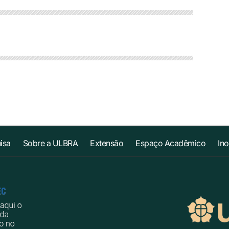
isa
Sobre a ULBRA
Extensão
Espaço Acadêmico
In