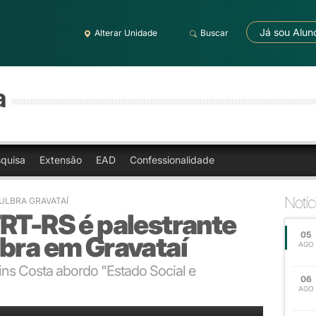
Já sou Alun
Alterar Unidade
Buscar
a
quisa
Extensão
EAD
Confessionalidade
Notíc
- ULBRA GRAVATAÍ
TRT-RS é palestrante
05
lbra em Gravataí
AGO
ns Costa abordo "Estado Social e
06
AGO