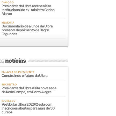
DIÁLOGO
Presidente da Ulbra recebe visita
institucional do ex-ministro Carlos
Marun
MEMÓRIA
Documentário de alunos da Ulbra
preserva depoimento de Bagre
Fagundes
mas
notícias
PALAVRA DO PRESIDENTE
Construindo o futuro da Ulbra
ENCONTRO
Presidente da Ulbra visita nova sede
da Rede Pampa, em Porto Alegre
INGRESSO
Vestibular Ulbra 2026/2 está com
inscrições abertas para mais de 50
cursos