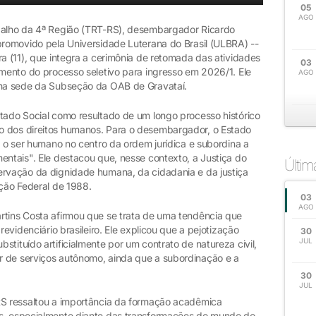
05
AGO
abalho da 4ª Região (TRT-RS), desembargador Ricardo
promovido pela Universidade Luterana do Brasil (ULBRA) --
ra (11), que integra a cerimônia de retomada das atividades
03
amento do processo seletivo para ingresso em 2026/1. Ele
AGO
, na sede da Subseção da OAB de Gravataí.
stado Social como resultado de um longo processo histórico
o dos direitos humanos. Para o desembargador, o Estado
ca o ser humano no centro da ordem jurídica e subordina a
entais". Ele destacou que, nesse contexto, a Justiça do
Últi
ervação da dignidade humana, da cidadania e da justiça
ição Federal de 1988.
03
AGO
rtins Costa afirmou que se trata de uma tendência que
revidenciário brasileiro. Ele explicou que a pejotização
30
JUL
tituído artificialmente por um contrato de natureza civil,
r de serviços autônomo, ainda que a subordinação e a
30
JUL
RS ressaltou a importância da formação acadêmica
is, especialmente diante das transformações do mundo do