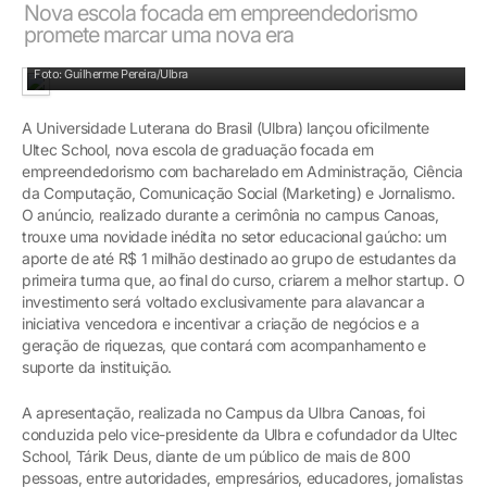
Nova escola focada em empreendedorismo
promete marcar uma nova era
Tárik Deus/vice-presidente da Ulbra e cofundador da Ultec Scholl
Foto: Guilherme Pereira/Ulbra
A Universidade Luterana do Brasil (Ulbra) lançou oficilmente
Ultec School, nova escola de graduação focada em
empreendedorismo com bacharelado em Administração, Ciência
da Computação, Comunicação Social (Marketing) e Jornalismo.
O anúncio, realizado durante a cerimônia no campus Canoas,
trouxe uma novidade inédita no setor educacional gaúcho: um
aporte de até R$ 1 milhão destinado ao grupo de estudantes da
primeira turma que, ao final do curso, criarem a melhor startup. O
investimento será voltado exclusivamente para alavancar a
iniciativa vencedora e incentivar a criação de negócios e a
geração de riquezas, que contará com acompanhamento e
suporte da instituição.
A apresentação, realizada no Campus da Ulbra Canoas, foi
conduzida pelo vice-presidente da Ulbra e cofundador da Ultec
School, Tárik Deus, diante de um público de mais de 800
pessoas, entre autoridades, empresários, educadores, jornalistas