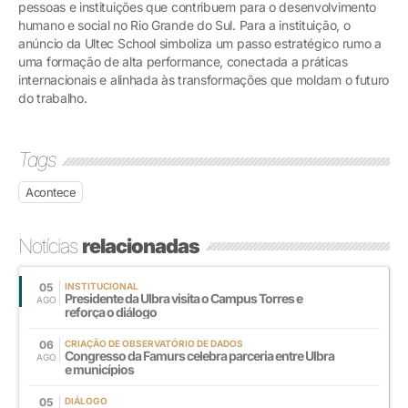
pessoas e instituições que contribuem para o desenvolvimento
humano e social no Rio Grande do Sul. Para a instituição, o
anúncio da Ultec School simboliza um passo estratégico rumo a
uma formação de alta performance, conectada a práticas
internacionais e alinhada às transformações que moldam o futuro
do trabalho.
Tags
Acontece
Notícias
relacionadas
05
INSTITUCIONAL
Presidente da Ulbra visita o Campus Torres e
AGO
reforça o diálogo
06
CRIAÇÃO DE OBSERVATÓRIO DE DADOS
Congresso da Famurs celebra parceria entre Ulbra
AGO
e municípios
05
DIÁLOGO