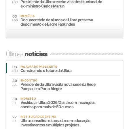
Presidente da Ulbra recebe visita institucional do
AGO
ex-ministro Carlos Marun
03
MEMÓRIA
Documentário de alunos da Ulbra preserva
AGO
depoimento de Bagre Fagundes
Últimas
notícias
03
PALAVRA DO PRESIDENTE
Construindo o futuro da Ulbra
AGO
30
ENCONTRO
Presidente da Ulbra visita nova sede da Rede
JUL
Pampa, em Porto Alegre
30
INGRESSO
Vestibular Ulbra 2026/2 está com inscrições
JUL
abertas para mais de 50 cursos
27
INSTITUIÇÃO DE ENSINO
Ulbra consolida retomada com educação,
JUL
investimentos e múltiplos projetos