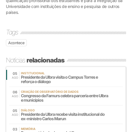
qualificação profissional dos estudantes e para a integração da
Universidade com instituições de ensino e pesquisa de outros
países.
Tags
Acontece
Notícias
relacionadas
05
INSTITUCIONAL
Presidente da Ulbra visita o Campus Torres e
AGO
reforça o diálogo
06
CRIAÇÃO DE OBSERVATÓRIO DE DADOS
Congresso da Famurs celebra parceria entre Ulbra
AGO
e municípios
05
DIÁLOGO
Presidente da Ulbra recebe visita institucional do
AGO
ex-ministro Carlos Marun
03
MEMÓRIA