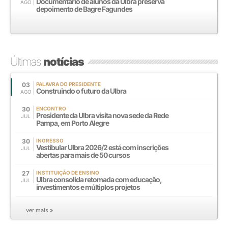
Documentário de alunos da Ulbra preserva
AGO
depoimento de Bagre Fagundes
Últimas
notícias
03
PALAVRA DO PRESIDENTE
Construindo o futuro da Ulbra
AGO
30
ENCONTRO
Presidente da Ulbra visita nova sede da Rede
JUL
Pampa, em Porto Alegre
30
INGRESSO
Vestibular Ulbra 2026/2 está com inscrições
JUL
abertas para mais de 50 cursos
27
INSTITUIÇÃO DE ENSINO
Ulbra consolida retomada com educação,
JUL
investimentos e múltiplos projetos
ver mais »