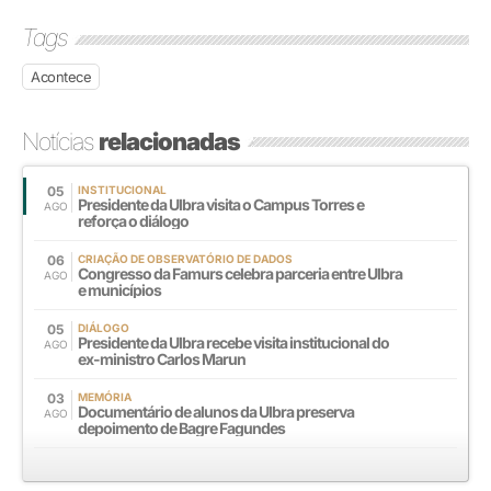
Tags
Acontece
Notícias
relacionadas
05
INSTITUCIONAL
Presidente da Ulbra visita o Campus Torres e
AGO
reforça o diálogo
06
CRIAÇÃO DE OBSERVATÓRIO DE DADOS
Congresso da Famurs celebra parceria entre Ulbra
AGO
e municípios
05
DIÁLOGO
Presidente da Ulbra recebe visita institucional do
AGO
ex-ministro Carlos Marun
03
MEMÓRIA
Documentário de alunos da Ulbra preserva
AGO
depoimento de Bagre Fagundes