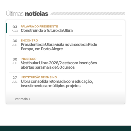
Últimas
notícias
03
PALAVRA DO PRESIDENTE
Construindo o futuro da Ulbra
AGO
30
ENCONTRO
Presidente da Ulbra visita nova sede da Rede
JUL
Pampa, em Porto Alegre
30
INGRESSO
Vestibular Ulbra 2026/2 está com inscrições
JUL
abertas para mais de 50 cursos
27
INSTITUIÇÃO DE ENSINO
Ulbra consolida retomada com educação,
JUL
investimentos e múltiplos projetos
ver mais »