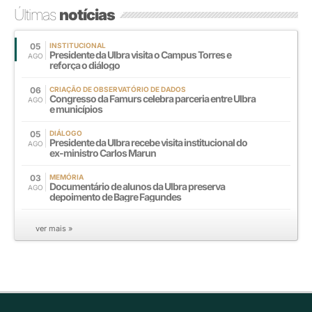
Últimas
notícias
05
INSTITUCIONAL
Presidente da Ulbra visita o Campus Torres e
AGO
reforça o diálogo
06
CRIAÇÃO DE OBSERVATÓRIO DE DADOS
Congresso da Famurs celebra parceria entre Ulbra
AGO
e municípios
05
DIÁLOGO
Presidente da Ulbra recebe visita institucional do
AGO
ex-ministro Carlos Marun
03
MEMÓRIA
Documentário de alunos da Ulbra preserva
AGO
depoimento de Bagre Fagundes
ver mais »