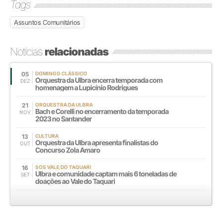
Tags
Assuntos Comunitários
Notícias
relacionadas
05
DOMINGO CLÁSSICO
Orquestra da Ulbra encerra temporada com
DEZ
homenagem a Lupicínio Rodrigues
21
ORQUESTRA DA ULBRA
Bach e Corelli no encerramento da temporada
NOV
2023 no Santander
13
CULTURA
Orquestra da Ulbra apresenta finalistas do
OUT
Concurso Zola Amaro
16
SOS VALE DO TAQUARI
Ulbra e comunidade captam mais 6 toneladas de
SET
doações ao Vale do Taquari