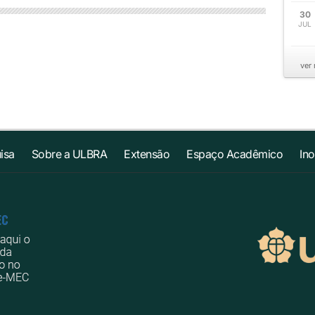
30
JUL
ver
isa
Sobre a ULBRA
Extensão
Espaço Acadêmico
In