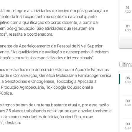
16
 está em integrar as atividades de ensino em pós-graduação e
AGO
ento da Instituição tanto no contexto nacional quanto
jetivo com a qualificação do corpo docente, a partir da
01
 em pós-graduação. São atividades que resultam em
AGO
os", ressalta a coordenadora.
anente de Aperfeiçoamento de Pessoal de Nível Superior
nce. "As qualidades de avaliação e desempenho já existem
cações em veículos especializados e internacionais",
Últi
os mestrados e no doutorado Estrutura e Ação de Fármacos
rsidade e Conservação, Genética Molecular e Farmacogenômica
05
 a Genotoxinas e Oncogênese, Toxicologia Aplicada a
AGO
 Produção Agropecuária, Toxicologia Ocupacional e
ública.
03
s-tronco tratam de um tema bastante atual e, por essa razão,
AGO
mos 25 alunos trabalhando nesse grupo que envolve também o
ssim como estudantes de iniciação científica, o que
ea", destaca.
03
AGO