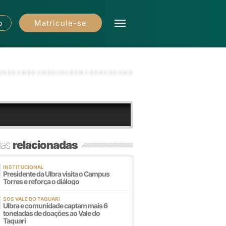
Matricule-se
o
ias
relacionadas
INSTITUCIONAL
Presidente da Ulbra visita o Campus
Torres e reforça o diálogo
SOS VALE DO TAQUARI
Ulbra e comunidade captam mais 6
toneladas de doações ao Vale do
Taquari