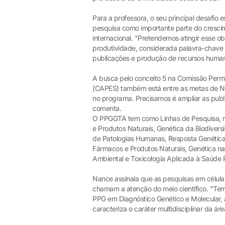
Para a professora, o seu principal desafio
pesquisa como importante parte do crescim
internacional. "Pretendemos atingir esse ob
produtividade, considerada palavra-chave
publicações e produção de recursos human
A busca pelo conceito 5 na Comissão Perm
(CAPES) também está entre as metas de Na
no programa. Precisamos é ampliar as publi
comenta.
O PPGGTA tem como Linhas de Pesquisa, n
e Produtos Naturais, Genética da Biodive
de Patologias Humanas, Resposta Genética
Fármacos e Produtos Naturais, Genética na
Ambiental e Toxicologia Aplicada à Saúde P
Nance assinala que as pesquisas em célula
chamam a atenção do meio científico. "Te
PPG em Diagnóstico Genético e Molecular, a
caracteriza o caráter multidisciplinar da ár