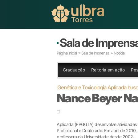
Sala de Imprens
Página Inicial
»
Sala de Imprensa
» Notícia
Graduação
Reitoria em ação
Pes
Genética e Toxicologia Aplicada bus
Nance Beyer Na
Aplicada (PPGGTA) desenvolve atividades
Profissional e Doutorado. Em abril de 201
professora da Universidade desde 2002.