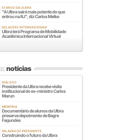
51 ANOS DA ULBRA
"A Ulbra sairá mais potente do que
entrou na RJ", diz Carlos Melke
RELAÇÕES INTERNACIONAIS
Ulbra terá Programa de Mobilidade
Acadêmica Internacional Virtual
mas
notícias
DIÁLOGO
Presidente da Ulbra recebe visita
institucional do ex-ministro Carlos
Marun
MEMÓRIA
Documentário de alunos da Ulbra
preserva depoimento de Bagre
Fagundes
PALAVRA DO PRESIDENTE
Construindo o futuro da Ulbra