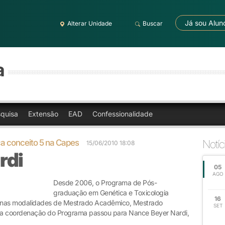
Já sou Alun
Alterar Unidade
Buscar
a
quisa
Extensão
EAD
Confessionalidade
ca conceito 5 na Capes
Notíc
15/06/2010 18:08
rdi
05
AGO
Desde 2006, o Programa de Pós-
graduação em Genética e Toxicologia
16
 nas modalidades de Mestrado Acadêmico, Mestrado
SET
0, a coordenação do Programa passou para Nance Beyer Nardi,