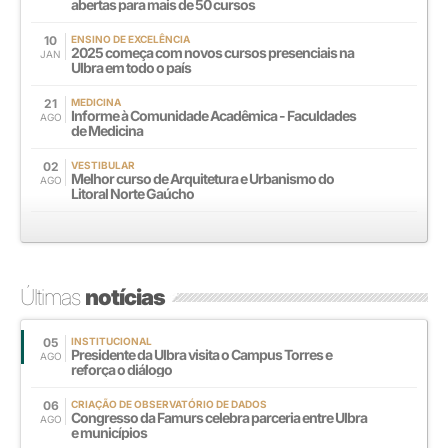
abertas para mais de 50 cursos
10
ENSINO DE EXCELÊNCIA
2025 começa com novos cursos presenciais na
JAN
Ulbra em todo o país
21
MEDICINA
Informe à Comunidade Acadêmica - Faculdades
AGO
de Medicina
02
VESTIBULAR
Melhor curso de Arquitetura e Urbanismo do
AGO
Litoral Norte Gaúcho
Últimas
notícias
05
INSTITUCIONAL
Presidente da Ulbra visita o Campus Torres e
AGO
reforça o diálogo
06
CRIAÇÃO DE OBSERVATÓRIO DE DADOS
Congresso da Famurs celebra parceria entre Ulbra
AGO
e municípios