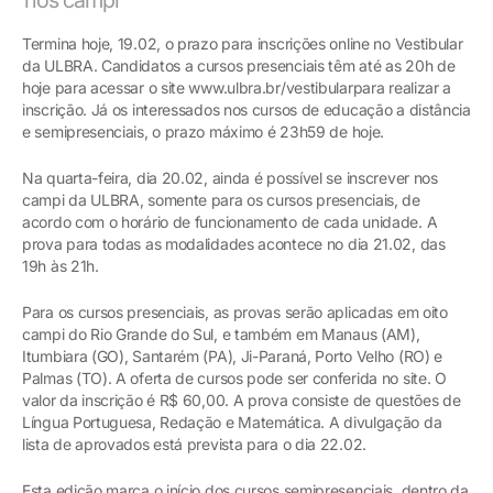
Termina hoje, 19.02, o prazo para inscrições online no Vestibular
da ULBRA. Candidatos a cursos presenciais têm até as 20h de
hoje para acessar o site www.ulbra.br/vestibularpara realizar a
inscrição. Já os interessados nos cursos de educação a distância
e semipresenciais, o prazo máximo é 23h59 de hoje.
Na quarta-feira, dia 20.02, ainda é possível se inscrever nos
campi da ULBRA, somente para os cursos presenciais, de
acordo com o horário de funcionamento de cada unidade. A
prova para todas as modalidades acontece no dia 21.02, das
19h às 21h.
Para os cursos presenciais, as provas serão aplicadas em oito
campi do Rio Grande do Sul, e também em Manaus (AM),
Itumbiara (GO), Santarém (PA), Ji-Paraná, Porto Velho (RO) e
Palmas (TO). A oferta de cursos pode ser conferida no site. O
valor da inscrição é R$ 60,00. A prova consiste de questões de
Língua Portuguesa, Redação e Matemática. A divulgação da
lista de aprovados está prevista para o dia 22.02.
Esta edição marca o início dos cursos semipresenciais, dentro da