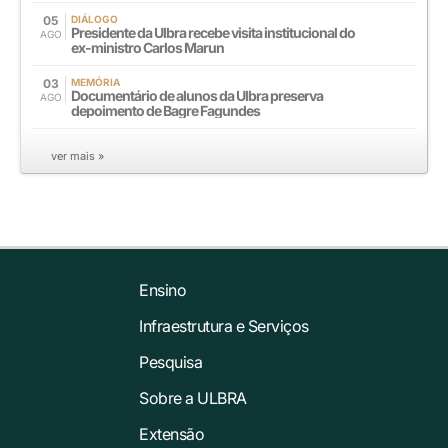
05
DIÁLOGO
Presidente da Ulbra recebe visita institucional do
AGO
ex-ministro Carlos Marun
03
MEMÓRIA
Documentário de alunos da Ulbra preserva
AGO
depoimento de Bagre Fagundes
ver mais »
Ensino
Infraestrutura e Serviços
Pesquisa
Sobre a ULBRA
Extensão