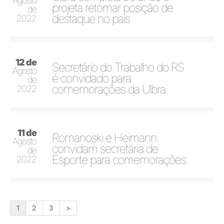
Agosto
projeta retomar posição de
de
destaque no país
2022
12 de
Secretário do Trabalho do RS
Agosto
é convidado para
de
comemorações da Ulbra
2022
11 de
Romanoski e Heimann
Agosto
convidam secretária de
de
Esporte para comemorações
2022
1
2
3
>