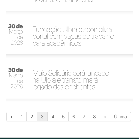
30 de
Fundação Ulbra disponibiliza
Março
portal com vagas de trabalho
de
para acadêmicos
2026
30 de
Maio Solidário será lançado
Março
na Ulbra e transformará
de
legado das enchentes
2026
<
1
2
3
4
5
6
7
8
>
Última