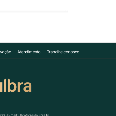
ovação
Atendimento
Trabalhe conosco
000 · E-mail:
ulbratorres@ulbra.br