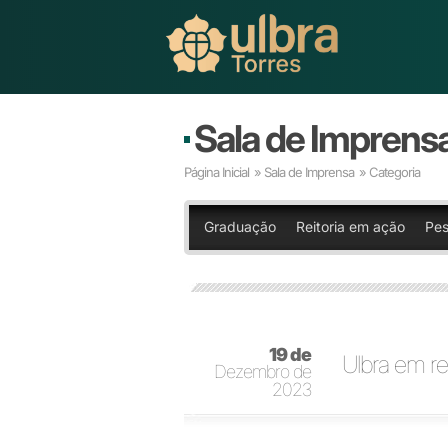
Sala de Imprens
Página Inicial
»
Sala de Imprensa
» Categoria
Graduação
Reitoria em ação
Pes
19 de
Ulbra em re
Dezembro de
2023