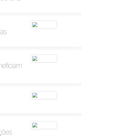
tas
neficiam
ções