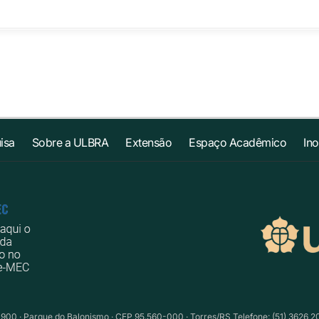
isa
Sobre a ULBRA
Extensão
Espaço Acadêmico
In
1900 · Parque do Balonismo · CEP 95.560-000 · Torres/RS Telefone: (51) 3626 2