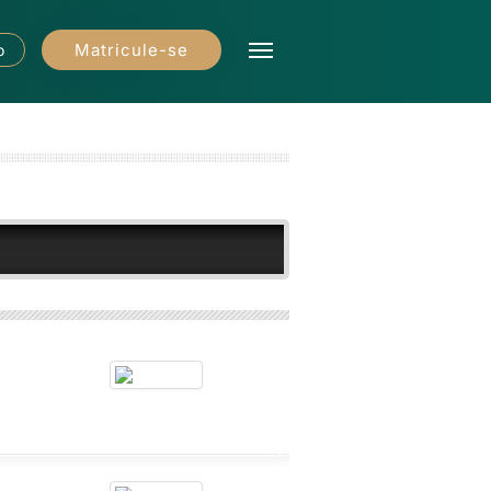
Matricule-se
o