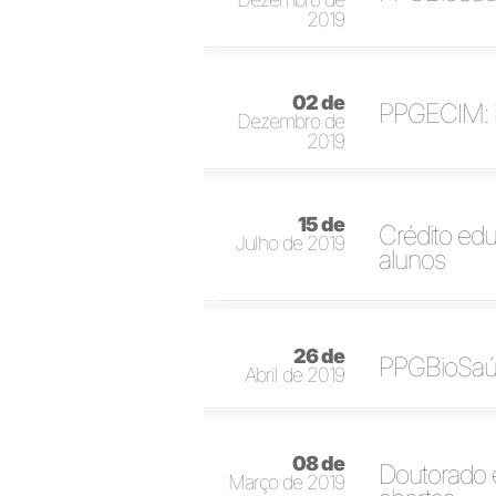
2019
02 de
PPGECIM: i
Dezembro de
2019
15 de
Crédito edu
Julho de 2019
alunos
26 de
PPGBioSaúd
Abril de 2019
08 de
Doutorado 
Março de 2019