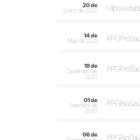
20 de
Ulbra esta
Junho de 2022
14 de
PPGPróSaúd
Maio de 2021
18 de
PPGProSaúd
Dezembro de
2020
01 de
PPGBioSaúd
Setembro de
2020
06 de
PPGBioSaúd
Dezembro de