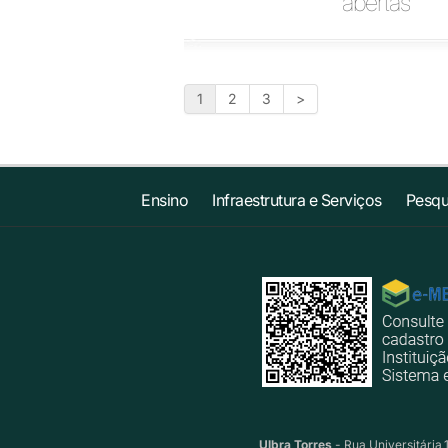
abertas
1
2
3
>
Ensino
Infraestrutura e Serviços
Pesqu
Ulbra Torres
- Rua Universitária,